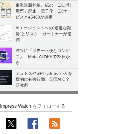
東海道新幹線、紙の「EXご利
用票」廃止・電子化 EXサー
ビスとe5489が連携
AIエージェントへの“過度な期
待”とリスク ガートナーが指
摘
渋谷に「世界一不便なコンビ
ニ」 Meta AIのPRで28日か
ら
ミュトスやGPT-5.6 Solが人を
標的に有害行動 英国AI安全
研究所
Impress Watch をフォローする