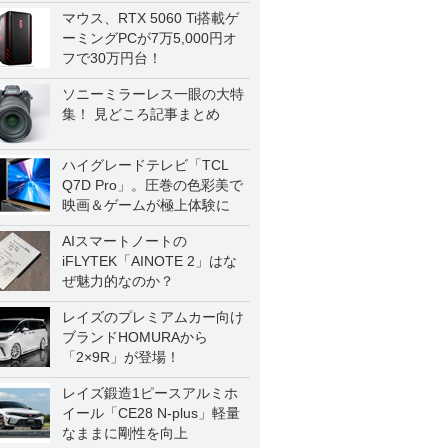
マウス、RTX 5060 Ti搭載ゲ
ーミングPCが7万5,000円オ
フで30万円台！
ソニーミラーレス一眼の大特
集！ 見どころ記事まとめ
ハイグレードテレビ「TCL
Q7D Pro」。圧巻の色彩美で
映画＆ゲームが極上体験に
AIスマートノートの
iFLYTEK「AINOTE 2」はな
ぜ魅力的なのか？
レイズのプレミアムカー向け
ブランドHOMURAから
「2×9R」が登場！
レイズ鍛造1ピースアルミホ
イール「CE28 N-plus」軽量
なままに剛性を向上