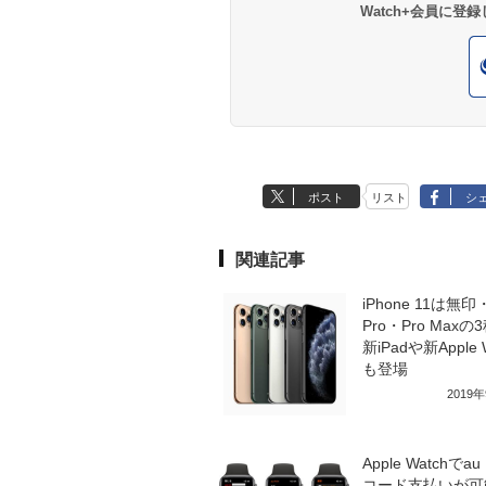
Watch+会員に
ポスト
リスト
シ
関連記事
iPhone 11は無印
Pro・Pro Max
新iPadや新Apple 
も登場
2019
Apple Watchでau
コード支払いが可