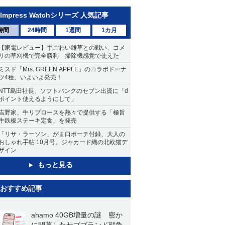
Impress Watchシリーズ 人気記事
時間
24時間
1週間
1カ月
【家電レビュー】手ごわい雑草との戦い、コメ
リの草刈機で完全勝利 掃除機感覚で使えた
ミスド「Mrs. GREEN APPLE」のコラボドーナ
ツ4種、いよいよ発売！
NTT島田社長、ソフトバンクのセブン出資に「d
ポイント使えるようにして」
吉野家、牛リブロースを熱々で提供する「極旨
牛鉄板ステーキ定食」を発売
「リサ・ラーソン」がま口ポーチ付録、大人の
おしゃれ手帖 10月号。ジャカード織の北欧猫デ
ザイン
もっと見る
おすすめ記事
ahamo 40GB増量の謎 密か