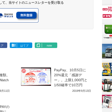
登録して、当サイトのニュースレターを受け取る
ェア
はてブ
note
・
PayPay、10月5日に
の3種類。
20%還元「感謝デ
Watch
ー」。上限1,000円と
1/50確率で10万円
年9月11日
2019年9月13日
 PAYの
能に