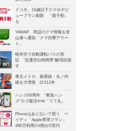
ドコモ、15歳以下スマホデビ
ュープラン刷新 「親子割」
も
YAMAP、周辺のクマ情報を登
山者へ通知「クマ目撃アラー
ト」
軽井沢で自動運転バスの実
証 “交通空白時間帯”解消目指
す
東京メトロ、銀座線・丸ノ内
線を大増発 計212本
ハンズ50周年 “東急ハン
ズ”ロゴ復活やAI「てて丸」
Phoneはあと払いで買う ペ
イディ「Apple専用プラン」
480万利用の4割がZ世代