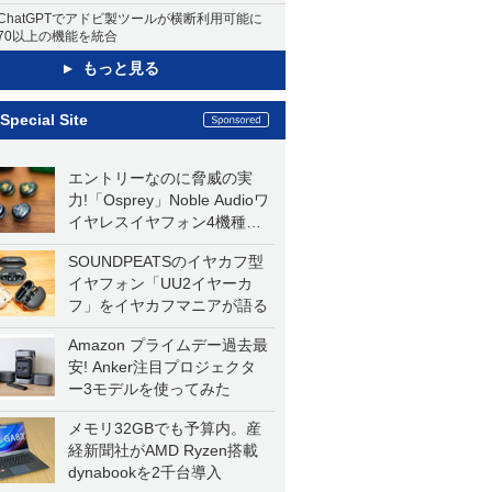
ChatGPTでアドビ製ツールが横断利用可能に
70以上の機能を統合
もっと見る
Special Site
エントリーなのに脅威の実
力!「Osprey」Noble Audioワ
イヤレスイヤフォン4機種を
一気に聴く
SOUNDPEATSのイヤカフ型
イヤフォン「UU2イヤーカ
フ」をイヤカフマニアが語る
Amazon プライムデー過去最
安! Anker注目プロジェクタ
ー3モデルを使ってみた
メモリ32GBでも予算内。産
経新聞社がAMD Ryzen搭載
dynabookを2千台導入