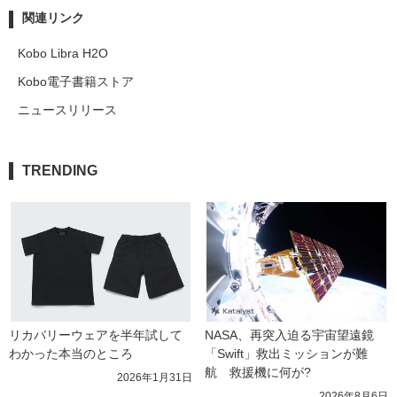
関連リンク
Kobo Libra H2O
Kobo電子書籍ストア
ニュースリリース
TRENDING
リカバリーウェアを半年試して
NASA、再突入迫る宇宙望遠鏡
わかった本当のところ
「Swift」救出ミッションが難
航　救援機に何が?
2026年1月31日
2026年8月6日