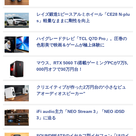
レイズ鍛造1ピースアルミホイール「CE28 N-plu
s」軽量なままに剛性を向上
ハイグレードテレビ「TCL Q7D Pro」。圧巻の
色彩美で映画＆ゲームが極上体験に
マウス、RTX 5060 Ti搭載ゲーミングPCが7万5,
000円オフで30万円台！
クリエイティブが作った2万円台の“小さなピュ
アオーディオスピーカー”
iFi audio主力「NEO Stream 3」「NEO iDSD 
3」に迫る
SOUNDPEATSのイヤカフ型イヤフォン「UU2イ