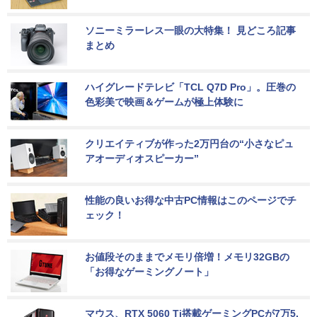
ソニーミラーレス一眼の大特集！ 見どころ記事
まとめ
ハイグレードテレビ「TCL Q7D Pro」。圧巻の
色彩美で映画＆ゲームが極上体験に
クリエイティブが作った2万円台の“小さなピュ
アオーディオスピーカー”
性能の良いお得な中古PC情報はこのページでチ
ェック！
お値段そのままでメモリ倍増！メモリ32GBの
「お得なゲーミングノート」
マウス、RTX 5060 Ti搭載ゲーミングPCが7万5,