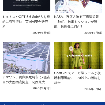
ミュトスやGPT-5.6 Solが人を標
NASA、再突入迫る宇宙望遠鏡
的に有害行動　英国AI安全研究
「Swift」救出ミッションが難
所
航　救援機に何が?
2026年8月6日
2026年8月6日
ChatGPTでアドビ製ツールが横
アマゾン、兵庫県尼崎市に2拠点
断利用可能に　70以上の機能を
目の大型物流拠点　関西最大
統合
2026年8月5日
2026年8月6日