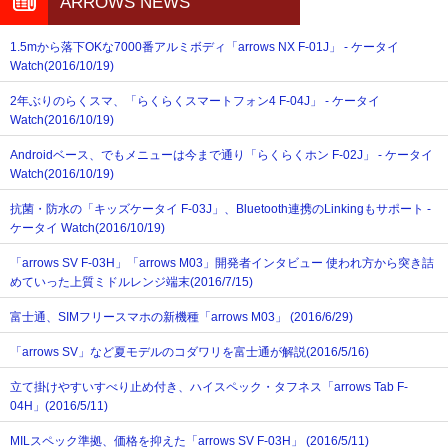
ARROWS NEWS
1.5mから落下OKな7000番アルミボディ「arrows NX F-01J」 - ケータイ
Watch(2016/10/19)
2年ぶりのらくスマ、「らくらくスマートフォン4 F-04J」 - ケータイ
Watch(2016/10/19)
Androidベース、でもメニューは今まで通り「らくらくホン F-02J」 - ケータイ
Watch(2016/10/19)
抗菌・防水の「キッズケータイ F-03J」、Bluetooth連携のLinkingもサポート -
ケータイ Watch(2016/10/19)
「arrows SV F-03H」「arrows M03」開発者インタビュー 使われ方から突き詰
めていった上質ミドルレンジ端末(2016/7/15)
富士通、SIMフリースマホの新機種「arrows M03」 (2016/6/29)
「arrows SV」など夏モデルのコダワリを富士通が解説(2016/5/16)
立て掛けやすいすべり止め付き、ハイスペック・タフネス「arrows Tab F-
04H」(2016/5/11)
MILスペック準拠、価格を抑えた「arrows SV F-03H」 (2016/5/11)