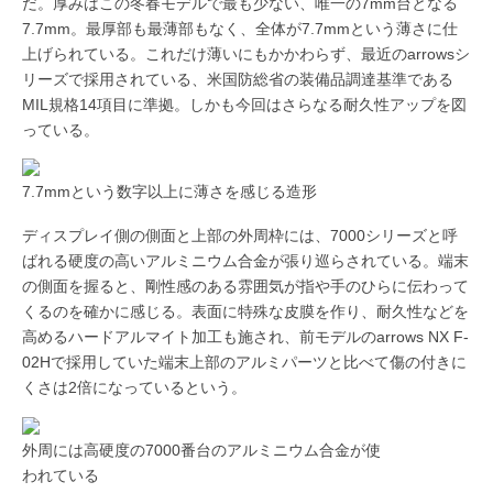
だ。厚みはこの冬春モデルで最も少ない、唯一の7mm台となる
7.7mm。最厚部も最薄部もなく、全体が7.7mmという薄さに仕
上げられている。これだけ薄いにもかかわらず、最近のarrowsシ
リーズで採用されている、米国防総省の装備品調達基準である
MIL規格14項目に準拠。しかも今回はさらなる耐久性アップを図
っている。
7.7mmという数字以上に薄さを感じる造形
ディスプレイ側の側面と上部の外周枠には、7000シリーズと呼
ばれる硬度の高いアルミニウム合金が張り巡らされている。端末
の側面を握ると、剛性感のある雰囲気が指や手のひらに伝わって
くるのを確かに感じる。表面に特殊な皮膜を作り、耐久性などを
高めるハードアルマイト加工も施され、前モデルのarrows NX F-
02Hで採用していた端末上部のアルミパーツと比べて傷の付きに
くさは2倍になっているという。
外周には高硬度の7000番台のアルミニウム合金が使
われている