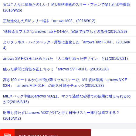
実はこんなに簡単たのしい！ MIL規格準拠のスマートフォンで楽しむ水中撮影
(2016/9/26)
正統進化したSIMフリー端末「arrows M03」(2016/9/12)
"薄軽＆タフネス"なarrows Tab F-04Hが、家庭で役立ちすぎる件(2016/8/29)
よりタフネス・ハイスペック・薄型に進化した「arrows Tab F-04H」(2016/8/
4)
arrows SV F-03Hに込められた 「人に寄り添ったデザイン」とは(2016/7/21)
触った瞬間に背筋を正しちゃう「arrows SV F-03H」(2016/6/20)
高さ100メートルからの飛び降りセルフィーで、MIL規格準拠「arrows NX F-
02H」「arrows Fit F-01H」の耐久性能をチェック(2016/3/23)
MILスペック準拠のarrows M02は、マジで過酷な砂漠での使用に耐えられるの
か!?(2016/3/16)
財布も持たずにarrows M02"だけ"と行く日帰りスキー旅行は成立する？
(2016/3/ 2)