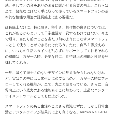
感、そして元の音をありのままに聞かせる音質の向上。これらは
全て、普段なにげなく手に取って使っているスマートフォンの基
本的な性能や用途の延長線上にある要素だ。
延長線上だけに、特に薄さ、堅牢さ、操作性の良さについては、
これがあるからといって日常生活が一変するわけではない。今ま
で通り、当たり前のことを当たり前のようにこなすスマートフォ
ンとして使うことができるだけだろう。ただ、自己主張控えめ
に、いつもの生活スタイルを乱さずにサポートしてくれるそれら
の機能は、万が一の時、必要な時に、期待以上の機能と性能を発
揮してくれる。
一見、薄くて派手さのないデザインに見えるかもしれないけれ
ど、実はこの中には日常生活に必要なものと、万が一の時にフォ
ローしてくれる機能が、全て、丸ごと詰まっている。さらに、音
質向上という底力のある性能もそこに加わって、上品なエンター
テイメントツールとしても仕上がった。
スマートフォンのある生活をことさら意識せずに、しかし日常生
活とデジタルライフが結果的により良くなる。arrows NX F-01J