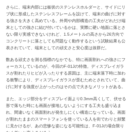
さらに、端末内部には板状のステンレスホルダーと、サイドにリ
ブ状に形成したステンレスフレームを設けて、端末の曲げに対す
る強さを大きく高めている。外周や内部構造の工夫がどれだけ端
末としての強さに結び付いているかは、実際に硬い地面に落とさ
ない限り実感できないけれど、1.5メートルの高さから26方向で
コンクリートに落としても問題なく動作するという試験結果も公
表されていて、端末としての頑丈さと安心度は抜群だ。
数ある頑丈さを測る指標のなかでも、特に画面割れへの強さにフ
ォーカスしているのが、今回のF-01Jの特徴。ディスプレイガラ
スが割れたりヒビが入ったりする原因は、主に端末落下時に加わ
る衝撃により、ディスプレイガラスが歪むためとされていて、曲
げに対する強度が上がったのはその点で大きなメリットがある。
また、エッジ部分をディスプレイ面より0.3mm高くして、伏せる
形で落ちた時にも画面が接地しないようにする工夫も盛り込ま
れ、間違いなく画面割れが発生しにくい構造になっている。画面
が割れたままのスマートフォンを使っている人を街でわりと頻繁
に見かけるが、あの悲惨な姿になる可能性は、F-01Jの場合限り