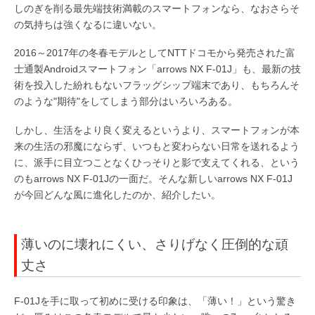
しのぎを削る最先端技術満載のスマートフォンなら、なおさらそ
の気持ちは強くなるに違いない。
2016～2017年の冬春モデルとしてNTTドコモから発売された富
士通製Androidスマートフォン「arrows NX F-01J」も、最新の技
術を投入した紛れもないフラッグシップ端末であり、もちろんそ
のような"期待"をしてしまう部分はいろいろある。
しかし、生活をより良く変えるというより、スマートフォンが本
来の生活の邪魔にならず、いつもと変わらない日常を送れるよう
に、派手に目立つことなくひっそりと影で支えてくれる、という
のもarrows NX F-01Jの一面だ。そんな新しいarrows NX F-01J
が今回どんな風に進化したのか、紹介したい。
薄いのに壊れにくい、さりげなく圧倒的な頑
丈さ
F-01Jを手に取って初めに受ける印象は、「薄い！」という驚き