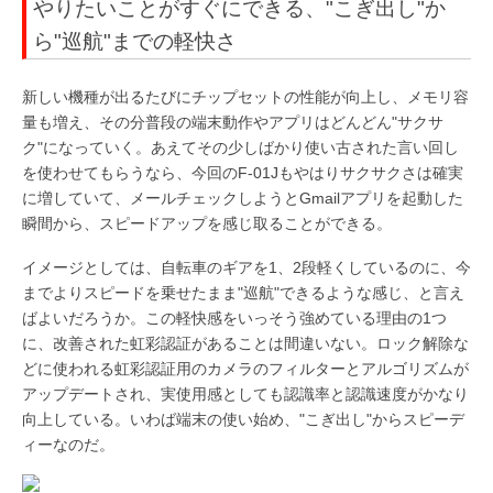
やりたいことがすぐにできる、"こぎ出し"か
ら"巡航"までの軽快さ
新しい機種が出るたびにチップセットの性能が向上し、メモリ容
量も増え、その分普段の端末動作やアプリはどんどん"サクサ
ク"になっていく。あえてその少しばかり使い古された言い回し
を使わせてもらうなら、今回のF-01Jもやはりサクサクさは確実
に増していて、メールチェックしようとGmailアプリを起動した
瞬間から、スピードアップを感じ取ることができる。
イメージとしては、自転車のギアを1、2段軽くしているのに、今
までよりスピードを乗せたまま"巡航"できるような感じ、と言え
ばよいだろうか。この軽快感をいっそう強めている理由の1つ
に、改善された虹彩認証があることは間違いない。ロック解除な
どに使われる虹彩認証用のカメラのフィルターとアルゴリズムが
アップデートされ、実使用感としても認識率と認識速度がかなり
向上している。いわば端末の使い始め、"こぎ出し"からスピーデ
ィーなのだ。