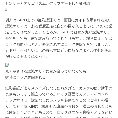
センサーとアルゴリズムがアップデートした虹彩認
証
例えばF-02Hまでの虹彩認証では、画面にガイド表示される丸い
認識エリアに、ある程度正確に自分の目が入るようにしないと認
識してくれなかった。ところが、F-01Jでは瞳が丸い認識エリア
外であっても一瞬で読み取ってくれたりもする。場合によっては
ロック画面がほとんど表示されずにロック解除できてしまうこと
もあり、一段といつもの持ち方に近い自然なスタイルで虹彩認証
が行なえるようになった。
丸く示される認識エリアに目が合っていなくても、
瞬時にロック解除される
虹彩認証がよりスムーズになったおかげで、カメラの使い勝手の
良さもいっそう際立っている。ロック画面でカメラアイコンをド
ラッグすれば、認証なしにカメラを起動できるのはご存じの通
り。でも、個人的には撮影した直後の写真を、過去の写真ととも
に確認したいことがあるので（ロック画面から直接カメラを起動