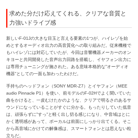
求めた分だけ応えてくれる、クリアな音質と
力強いドライブ感
新しいF-01Jの大きな目玉と言える要素の1つが、ハイレゾを始
めとするオーディオ出力の高音質化への取り組みだ。従来機種で
もハイレゾには対応していたが、今回は音響機器メーカーのオン
キヨーと共同開発した音声出力回路を搭載し、イヤフォン出力に
は専用チューニングが施された。ある意味本格的な"オーディオ
機器"としての一面も加わったわけだ。
手持ちのヘッドフォン（SONY MDR-Z7）とイヤフォン（MEE
audio Pinnacle P1）を使い、前モデルのF-02Hでよく聞いていた
曲をかけると、一皮むけたかのような、クリアで明るさのあるサ
ウンドになっていることがすぐに分かる。もったりしていた低音
は、頑張らずに"すっ"と軽く出し切る感じになり、中音域はとに
かく透明感があって、ボーカルは前面にしっかり出てくる。そこ
から高音域にかけての解像感は、スマートフォンとは思えない粒
立ちだ。