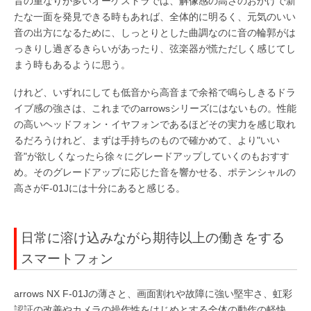
音の重なりが多いオーケストラでは、解像感の高さのおかげで新
たな一面を発見できる時もあれば、全体的に明るく、元気のいい
音の出方になるために、しっとりとした曲調なのに音の輪郭がは
っきりし過ぎるきらいがあったり、弦楽器が慌ただしく感じてし
まう時もあるように思う。
けれど、いずれにしても低音から高音まで余裕で鳴らしきるドラ
イブ感の強さは、これまでのarrowsシリーズにはないもの。性能
の高いヘッドフォン・イヤフォンであるほどその実力を感じ取れ
るだろうけれど、まずは手持ちのもので確かめて、より"いい
音"が欲しくなったら徐々にグレードアップしていくのもおすす
め。そのグレードアップに応じた音を響かせる、ポテンシャルの
高さがF-01Jには十分にあると感じる。
日常に溶け込みながら期待以上の働きをする
スマートフォン
arrows NX F-01Jの薄さと、画面割れや故障に強い堅牢さ、虹彩
認証の改善やカメラの操作性をはじめとする全体の動作の軽快