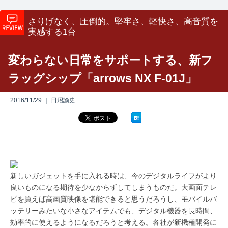
さりげなく、圧倒的。堅牢さ、軽快さ、高音質を
実感する1台
変わらない日常をサポートする、新フ
ラッグシップ「arrows NX F-01J」
2016/11/29 ｜ 日沼諭史
新しいガジェットを手に入れる時は、今のデジタルライフがより
良いものになる期待を少なからずしてしまうものだ。大画面テレ
ビを買えば高画質映像を堪能できると思うだろうし、モバイルバ
ッテリーみたいな小さなアイテムでも、デジタル機器を長時間、
効率的に使えるようになるだろうと考える。各社が新機種開発に