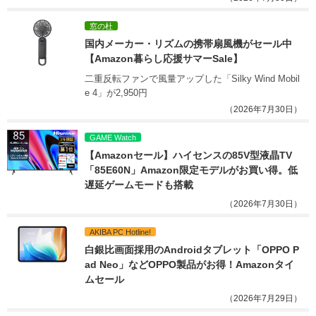
窓の杜
国内メーカー・リズムの携帯扇風機がセール中
【Amazon暮らし応援サマーSale】
二重反転ファンで風量アップした「Silky Wind Mobil
e 4」が2,950円
（2026年7月30日）
GAME Watch
【Amazonセール】ハイセンスの85V型液晶TV
「85E60N」Amazon限定モデルがお買い得。低
遅延ゲームモードも搭載
（2026年7月30日）
AKIBA PC Hotline!
白銀比画面採用のAndroidタブレット「OPPO P
ad Neo」などOPPO製品がお得！Amazonタイ
ムセール
（2026年7月29日）