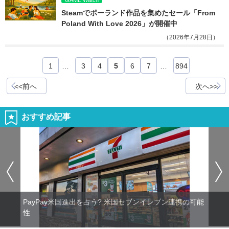
Steamでポーランド作品を集めたセール「From 
Poland With Love 2026」が開催中
（2026年7月28日）
1
…
3
4
5
6
7
…
894
<<前へ
次へ>>
おすすめ記事
PayPay米国進出を占う? 米国セブンイレブン連携の可能
性