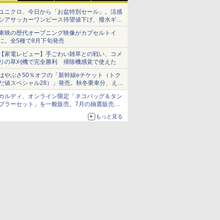
ユニクロ、今日から「お盆特別セール」。涼感
シアサッカーワンピース待望値下げ、撥水ギア
ショーツは1990円に
東映の歴代オープニング映像がカプセルトイ
に。全5種で8月下旬発売
【家電レビュー】手ごわい雑草との戦い、コメ
リの草刈機で完全勝利 掃除機感覚で使えた
はやぶさ50％オフの「新幹線eチケット（トク
だ値スペシャル28）」発売。秋冬乗車分、えき
ねっと限定
カルディ、オンライン限定「ネコバッグ＆タン
ブラーセット」を一般販売。7月の抽選販売の
当選無効分
もっと見る