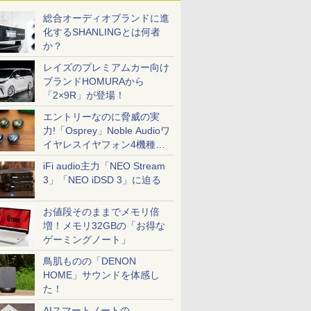
総合オーディオブランドに進
化するSHANLINGとは何者
か？
レイズのプレミアムカー向け
ブランドHOMURAから
「2×9R」が登場！
エントリーなのに脅威の実
力!「Osprey」Noble Audioワ
イヤレスイヤフォン4機種を
一気に聴く
iFi audio主力「NEO Stream
3」「NEO iDSD 3」に迫る
お値段そのままでメモリ倍
増！メモリ32GBの「お得な
ゲーミングノート」
鳥肌ものの「DENON
HOME」サウンドを体感し
た！
AIスマートノートの