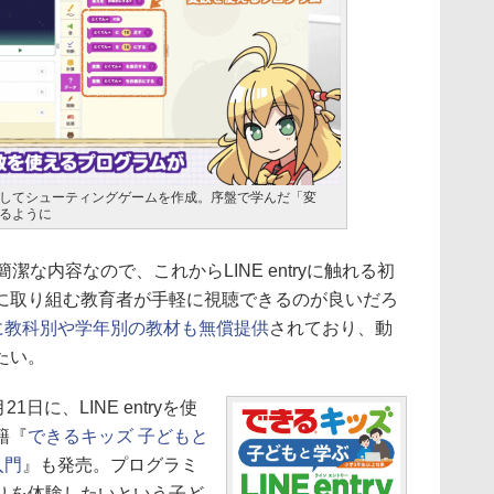
してシューティングゲームを作成。序盤で学んだ「変
るように
潔な内容なので、これからLINE entryに触れる初
に取り組む教育者が手軽に視聴できるのが良いだろ
に教科別や学年別の教材も無償提供
されており、動
たい。
日に、LINE entryを使
籍『
できるキッズ 子どもと
入門
』も発売。プログラミ
りを体験したいという子ど