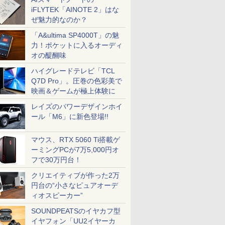
iFLYTEK「AINOTE 2」はな
ぜ魅力的なのか？
「A&ultima SP4000T」の魅
力！ポケットに入るオーディ
オの醍醐味
ハイグレードテレビ「TCL
Q7D Pro」。圧巻の色彩美で
映画＆ゲームが極上体験に
レイズのパワーデザインホイ
ール「M6」に新色登場!!
マウス、RTX 5060 Ti搭載ゲ
ーミングPCが7万5,000円オ
フで30万円台！
クリエイティブが作った2万
円台の“小さなピュアオーデ
ィオスピーカー”
SOUNDPEATSのイヤカフ型
イヤフォン「UU2イヤーカ