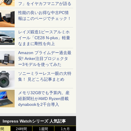
フ」をイヤカフマニアが語る
性能の良いお得な中古PC情
報はこのページでチェック！
レイズ鍛造1ピースアルミホ
イール「CE28 N-plus」軽量
なままに剛性を向上
Amazon プライムデー過去最
安! Anker注目プロジェクタ
ー3モデルを使ってみた
ソニーミラーレス一眼の大特
集！ 見どころ記事まとめ
メモリ32GBでも予算内。産
経新聞社がAMD Ryzen搭載
dynabookを2千台導入
Impress Watchシリーズ 人気記事
時間
24時間
1週間
1カ月