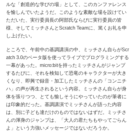
ルな「創造的な学びの場」として、このカンファレンス
を愉しんでいたようだ。このような素敵な場を設けてい
ただいた、実行委員長の阿部氏ならびに実行委員の皆
様、そしてミッチさんとScratch Teamに、篤くお礼を申
し上げたい。
ところで、午前中の基調講演の中、ミッチさん自らがScr
atch 3.0のベータ版を使ってライブでプログラミングする
一幕があった。micro:bitを持ったミッチさんがジャンプ
するたびに、それを検知して恐竜のキャラクターが大き
くなり、即興で録音・加工したミッチさんの「コンニチ
ハ」の声が再生されるという内容。ミッチさん自らが身
体を張りつつ、とても愉しそうにやっていたのが筆者に
は印象的だった。基調講演でミッチさんが語った内容
は、別に子ども達だけのものではないはずだ。ミッチさ
んの渾身のジャンプは、「大人の君たちもやってごらん
よ」という力強いメッセージではないだろうか。