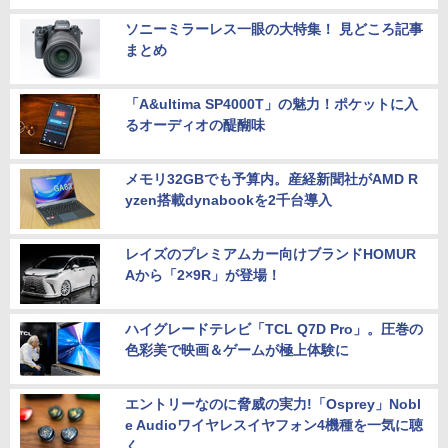
ソニーミラーレス一眼の大特集！ 見どころ記事
まとめ
「A&ultima SP4000T」の魅力！ポケットに入
るオーディオの醍醐味
メモリ32GBでも予算内。産経新聞社がAMD R
yzen搭載dynabookを2千台導入
レイズのプレミアムカー向けブランドHOMUR
Aから「2×9R」が登場！
ハイグレードテレビ「TCL Q7D Pro」。圧巻の
色彩美で映画＆ゲームが極上体験に
エントリーなのに脅威の実力!「Osprey」Nobl
e Audioワイヤレスイヤフォン4機種を一気に聴
く