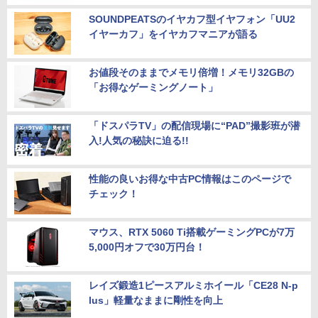
SOUNDPEATSのイヤカフ型イヤフォン「UU2
イヤーカフ」をイヤカフマニアが語る
お値段そのままでメモリ倍増！メモリ32GBの
「お得なゲーミングノート」
「ドスパラTV」の配信現場に“PAD”撮影班が潜
入!人気の秘訣に迫る!!
性能の良いお得な中古PC情報はこのページで
チェック！
マウス、RTX 5060 Ti搭載ゲーミングPCが7万
5,000円オフで30万円台！
レイズ鍛造1ピースアルミホイール「CE28 N-p
lus」軽量なままに剛性を向上