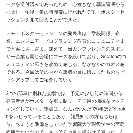
ータを送付済みであったため、心置きなく基調講演から
拝聴し、午後一番の時間帯に行われたデモ・ポスターセ
ッションを見て回ることができた。
デモ・ポスターセッションの発表者は、学校関係、企
業、エンジニア、プログラミング教育のコミュニティま
でと実にさまざま。加えて、当カンファレンスのスポン
サー企業も同じ会場にブースを設けており、Scratchのコ
ミュニティの広さを改めて感じる、なかなかのカオス感
である。今回はその中から筆者の目に留まったものをピ
ックアップしてご紹介していく。
2つの部屋に別れた会場では、予定の少し前の時間から
発表者達がポスターを壁に貼り、デモ用の機械をセッテ
ィングしていく。筆者は、なんだかんだで6年ほどScratc
hをいじっていることもあり、顔見知りの方もちらほ
ら。ちょうど準備をしていた学習院大学現役学生の宮島
衣瑛氏がいたので、さっそく写真を撮らせて貰った。な