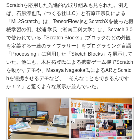
Scratchを応用した先進的な取り組みも見られた。例え
ば、石原淳也氏（つくる社LLC）と石原正宗氏による
「ML2Scratch」は、TensorFlow.jsとScratchXを使った機
械学習の例。杉浦 学氏（湘南工科大学）は、Scratch 3.0
で使われている「Scratch Blocks」(ブロックなどの外観
を定義する一連のライブラリー）をプログラミング言語
「Processing」に利用した「Sketch Blocks」を展示して
いた。他にも、木村拓登氏による携帯ゲーム機でScratch
を動かすデモや、Masaya Nagaoka氏によるARとScratc
hを連携させるデモなど、「そんなこともできるんです
か！？」と驚くような展示が並んでいた。