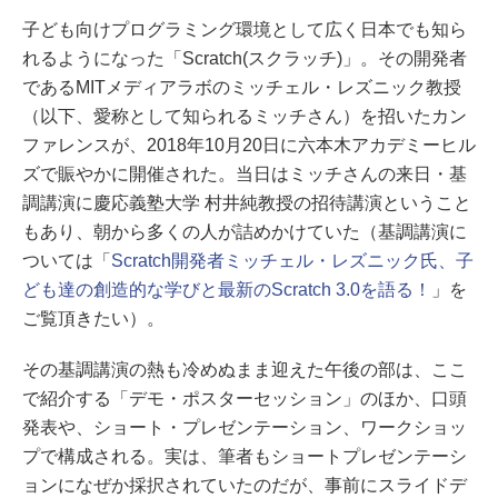
子ども向けプログラミング環境として広く日本でも知ら
れるようになった「Scratch(スクラッチ)」。その開発者
であるMITメディアラボのミッチェル・レズニック教授
（以下、愛称として知られるミッチさん）を招いたカン
ファレンスが、2018年10月20日に六本木アカデミーヒル
ズで賑やかに開催された。当日はミッチさんの来日・基
調講演に慶応義塾大学 村井純教授の招待講演ということ
もあり、朝から多くの人が詰めかけていた（基調講演に
ついては「
Scratch開発者ミッチェル・レズニック氏、子
ども達の創造的な学びと最新のScratch 3.0を語る！
」を
ご覧頂きたい）。
その基調講演の熱も冷めぬまま迎えた午後の部は、ここ
で紹介する「デモ・ポスターセッション」のほか、口頭
発表や、ショート・プレゼンテーション、ワークショッ
プで構成される。実は、筆者もショートプレゼンテーシ
ョンになぜか採択されていたのだが、事前にスライドデ