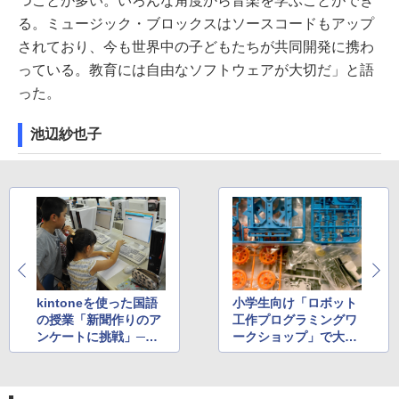
つことが多い。いろんな角度から音楽を学ぶことができ
る。ミュージック・ブロックスはソースコードもアップ
されており、今も世界中の子どもたちが共同開発に携わ
っている。教育には自由なソフトウェアが大切だ」と語
った。
池辺紗也子
kintoneを使った国語
小学生向け「ロボット
の授業「新聞作りのア
工作プログラミングワ
ンケートに挑戦」──
ークショップ」で大人
サイボウズと小山市立
もタミヤのカムロボを
小山城北小学校の取り
組み立ててみた
組み