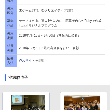
費用
募集
①ゲーム部門、②クリエイティブ部門
区分
募集
テーマは自由。過去1年以内に、応募者自らがRubyで作成
作品
したオリジナルプログラム
募集
2018年7月15日～9月30日（期限内に必着）
期間
結果
2018年12月8日に最終審査会を行い、表彰
発表
応募
Webサイト
を参照
方法
池辺紗也子