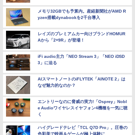
メモリ32GBでも予算内。産経新聞社がAMD R
yzen搭載dynabookを2千台導入
レイズのプレミアムカー向けブランドHOMUR
Aから「2×9R」が登場！
iFi audio主力「NEO Stream 3」「NEO iDSD
3」に迫る
AIスマートノートのiFLYTEK「AINOTE 2」は
なぜ魅力的なのか？
エントリーなのに脅威の実力!「Osprey」Nobl
e Audioワイヤレスイヤフォン4機種を一気に聴
く
ハイグレードテレビ「TCL Q7D Pro」。圧巻の
色彩美で映画＆ゲームが極上体験に