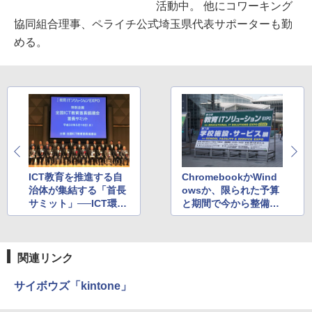
活動中。 他にコワーキング
協同組合理事、ペライチ公式埼玉県代表サポーターも勤
める。
ICT教育を推進する自
ChromebookかWind
治体が集結する「首長
owsか、限られた予算
サミット」──ICT環境
と期間で今から整備す
整備は自治体の喫緊の
る教育用コンピュータ
課題！
ーと周辺機器
関連リンク
サイボウズ「kintone」