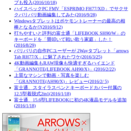
プも投入(2016/10/18)
ハイスペックPC FMV「ESPRIMO FH77/XD」でサクサ
クバリバリ動画編集してみた(2016/9/28)
Windowsタブレットはポケモントレーナーの最高の相
棒となるか!?(2016/9/12)
打ちやすいと評判の富士通「LIFEBOOK SH90/W」の
キーボードを「畳叩いて戦い歌う家庭」した！
(2016/8/29)
バリバリの自作PCユーザーが 2Wayタブレット「arrows
Tab RH77/X」に魅了されたワケ(2016/3/25)
4K動画編集もRAW現像も快適すぎるハイエンド
「GRANNOTE(LIFEBOOK AH90/X)」(2016/2/22)
上質なマシンで動画・写真を楽しむ
「GRANNOTE(AH90/X)」レビュー(2016/2/ 5)
富士通、スタイラスペンとキーボードカバー付属の
12.5型着脱式2in1(2016/1/18)
富士通、15.6型LIFEBOOKに初の4K液晶モデルを追加
(2016/1/18)