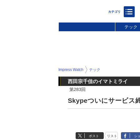
テック
Impress Watch
テック
西田宗千佳のイマトミライ
第283回
Skypeついにサービス
ポスト
リスト
シ