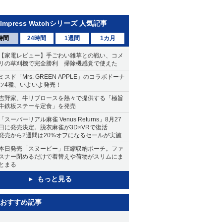
Impress Watchシリーズ 人気記事
時間
24時間
1週間
1カ月
【家電レビュー】手ごわい雑草との戦い、コメ
リの草刈機で完全勝利 掃除機感覚で使えた
ミスド「Mrs. GREEN APPLE」のコラボドーナ
ツ4種、いよいよ発売！
吉野家、牛リブロースを熱々で提供する「極旨
牛鉄板ステーキ定食」を発売
「スーパーリアル麻雀 Venus Returns」8月27
日に発売決定。脱衣麻雀が3D×VRで復活
発売から2週間は20%オフになるセールが実施
本日発売「スヌーピー」圧縮収納ポーチ。ファ
スナー閉めるだけで着替えや荷物がスリムにま
とまる
もっと見る
おすすめ記事