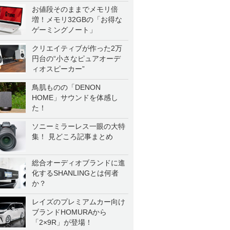
お値段そのままでメモリ倍
増！メモリ32GBの「お得な
ゲーミングノート」
クリエイティブが作った2万
円台の“小さなピュアオーデ
ィオスピーカー”
鳥肌ものの「DENON
HOME」サウンドを体感し
た！
ソニーミラーレス一眼の大特
集！ 見どころ記事まとめ
総合オーディオブランドに進
化するSHANLINGとは何者
か？
レイズのプレミアムカー向け
ブランドHOMURAから
「2×9R」が登場！