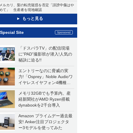
メルカリ、梨の転売疑惑を否定「誹謗中傷はや
めて」 生産者を現地確認
もっと見る
Special Site
「ドスパラTV」の配信現場
に“PAD”撮影班が潜入!人気の
秘訣に迫る!!
エントリーなのに脅威の実
力!「Osprey」Noble Audioワ
イヤレスイヤフォン4機種を
一気に聴く
メモリ32GBでも予算内。産
経新聞社がAMD Ryzen搭載
dynabookを2千台導入
Amazon プライムデー過去最
安! Anker注目プロジェクタ
ー3モデルを使ってみた