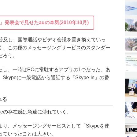
S03」発表会で見せたauの本気(2010年10月)
速に普及し、国際通話やビデオ会議を置き換えていっ
く、この種のメッセージングサービスのスタンダー
だろう。
たし、一時はPCに常駐するアプリの1つだった。あ
kypeに一般電話から通話する「Skype-In」の番
れる
ypeの存在感は急速に薄れていく。
り、メッセージングサービスとして「Skypeを使
っていったことは大きい。