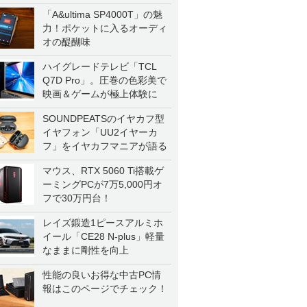
「A&ultima SP4000T」の魅
力！ポケットに入るオーディ
オの醍醐味
ハイグレードテレビ「TCL
Q7D Pro」。圧巻の色彩美で
映画＆ゲームが極上体験に
SOUNDPEATSのイヤカフ型
イヤフォン「UU2イヤーカ
フ」をイヤカフマニアが語る
マウス、RTX 5060 Ti搭載ゲ
ーミングPCが7万5,000円オ
フで30万円台！
レイズ鍛造1ピースアルミホ
イール「CE28 N-plus」軽量
なままに剛性を向上
性能の良いお得な中古PC情
報はこのページでチェック！