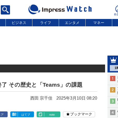
ビジネス
ライフ
エンタメ
マネー
1
終了 その歴史と「Teams」の課題
西田 宗千佳
2025年3月10日 08:20
ブックマーク
ェア
はてブ
note