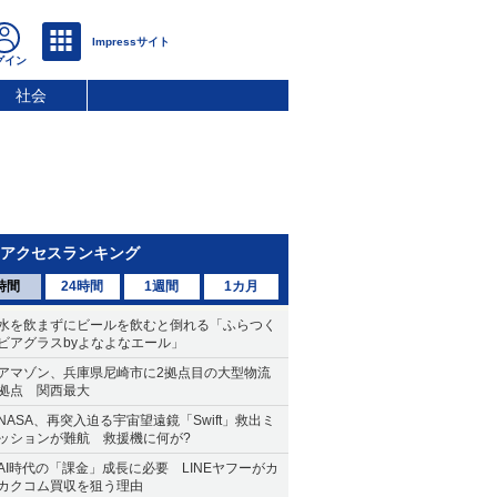
社会
アクセスランキング
時間
24時間
1週間
1カ月
水を飲まずにビールを飲むと倒れる「ふらつく
ビアグラスbyよなよなエール」
アマゾン、兵庫県尼崎市に2拠点目の大型物流
拠点 関西最大
NASA、再突入迫る宇宙望遠鏡「Swift」救出ミ
ッションが難航 救援機に何が?
AI時代の「課金」成長に必要 LINEヤフーがカ
カクコム買収を狙う理由