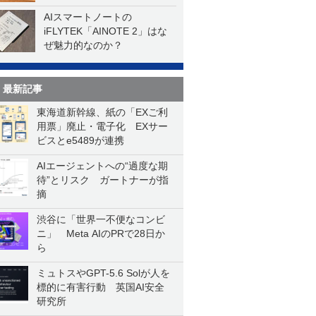
AIスマートノートの
iFLYTEK「AINOTE 2」はな
ぜ魅力的なのか？
最新記事
東海道新幹線、紙の「EXご利
用票」廃止・電子化 EXサー
ビスとe5489が連携
AIエージェントへの“過度な期
待”とリスク ガートナーが指
摘
渋谷に「世界一不便なコンビ
ニ」 Meta AIのPRで28日か
ら
ミュトスやGPT-5.6 Solが人を
標的に有害行動 英国AI安全
研究所