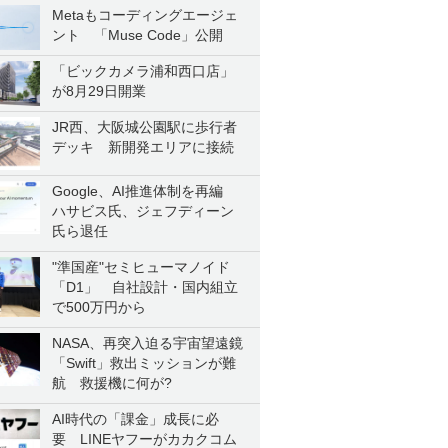
Metaもコーディングエージェ
ント 「Muse Code」公開
「ビックカメラ浦和西口店」
が8月29日開業
JR西、大阪城公園駅に歩行者
デッキ 新開発エリアに接続
Google、AI推進体制を再編
ハサビス氏、ジェフディーン
氏ら退任
"準国産"セミヒューマノイド
「D1」 自社設計・国内組立
で500万円から
NASA、再突入迫る宇宙望遠鏡
「Swift」救出ミッションが難
航 救援機に何が?
AI時代の「課金」成長に必
要 LINEヤフーがカカクコム