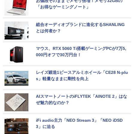
お値段そのままでメモリ倍増！メモリ32GBの
「お得なゲーミングノート」
総合オーディオブランドに進化するSHANLING
とは何者か？
マウス、RTX 5060 Ti搭載ゲーミングPCが7万5,
000円オフで30万円台！
レイズ鍛造1ピースアルミホイール「CE28 N-plu
s」軽量なままに剛性を向上
AIスマートノートのiFLYTEK「AINOTE 2」はな
ぜ魅力的なのか？
iFi audio主力「NEO Stream 3」「NEO iDSD 
3」に迫る