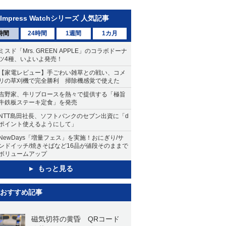
Impress Watchシリーズ 人気記事
時間
24時間
1週間
1カ月
ミスド「Mrs. GREEN APPLE」のコラボドーナ
ツ4種、いよいよ発売！
【家電レビュー】手ごわい雑草との戦い、コメ
リの草刈機で完全勝利 掃除機感覚で使えた
吉野家、牛リブロースを熱々で提供する「極旨
牛鉄板ステーキ定食」を発売
NTT島田社長、ソフトバンクのセブン出資に「d
ポイント使えるようにして」
NewDays「増量フェス」を実施！おにぎり/サ
ンドイッチ/焼きそばなど16品が値段そのままで
ボリュームアップ
もっと見る
おすすめ記事
磁気切符の黄昏 QRコード