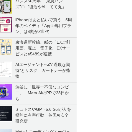
ハンズ50周年 “東急ハン
ズ”ロゴ復活やAI「てて丸」
iPhoneはあと払いで買う 5周
年のペイディ「Apple専用プラ
ン」は4割がZ世代
東海道新幹線、紙の「EXご利
用票」廃止・電子化 EXサー
ビスとe5489が連携
AIエージェントへの“過度な期
待”とリスク ガートナーが指
摘
渋谷に「世界一不便なコンビ
ニ」 Meta AIのPRで28日か
ら
ミュトスやGPT-5.6 Solが人を
標的に有害行動 英国AI安全
研究所
Metaもコーディングエージェ