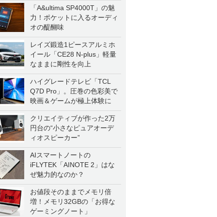
「A&ultima SP4000T」の魅
力！ポケットに入るオーディ
オの醍醐味
レイズ鍛造1ピースアルミホ
イール「CE28 N-plus」軽量
なままに剛性を向上
ハイグレードテレビ「TCL
Q7D Pro」。圧巻の色彩美で
映画＆ゲームが極上体験に
クリエイティブが作った2万
円台の“小さなピュアオーデ
ィオスピーカー”
AIスマートノートの
iFLYTEK「AINOTE 2」はな
ぜ魅力的なのか？
お値段そのままでメモリ倍
増！メモリ32GBの「お得な
ゲーミングノート」