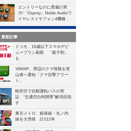
エントリーなのに脅威の実
力!「Osprey」Noble Audioワ
イヤレスイヤフォン4機種を
一気に聴く
最新記事
ドコモ、15歳以下スマホデビ
ュープラン刷新 「親子割」
も
YAMAP、周辺のクマ情報を登
山者へ通知「クマ目撃アラー
ト」
軽井沢で自動運転バスの実
証 “交通空白時間帯”解消目指
す
東京メトロ、銀座線・丸ノ内
線を大増発 計212本