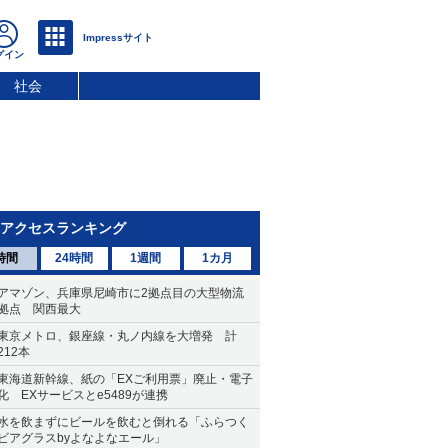
社会
アクセスランキング
時間
24時間
1週間
1カ月
アマゾン、兵庫県尼崎市に2拠点目の大型物流
拠点 関西最大
東京メトロ、銀座線・丸ノ内線を大増発 計
212本
東海道新幹線、紙の「EXご利用票」廃止・電子
化 EXサービスとe5489が連携
水を飲まずにビールを飲むと倒れる「ふらつく
ビアグラスbyよなよなエール」