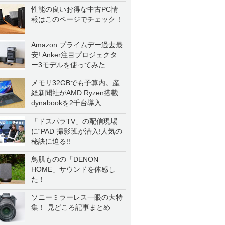
性能の良いお得な中古PC情
報はこのページでチェック！
Amazon プライムデー過去最
安! Anker注目プロジェクタ
ー3モデルを使ってみた
メモリ32GBでも予算内。産
経新聞社がAMD Ryzen搭載
dynabookを2千台導入
「ドスパラTV」の配信現場
に“PAD”撮影班が潜入!人気の
秘訣に迫る!!
鳥肌ものの「DENON
HOME」サウンドを体感し
た！
ソニーミラーレス一眼の大特
集！ 見どころ記事まとめ