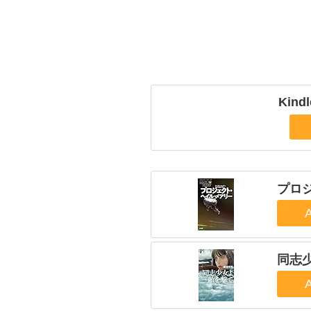
Kin
プロ
同志少