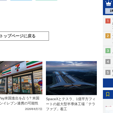
1
トップページに戻る
yPay米国進出を占う? 米国
SpaceXとテスラ、1億平方フィ
ンイレブン連携の可能性
ートの超大型半導体工場「テラ
ファブ」着工
2026年8月7日