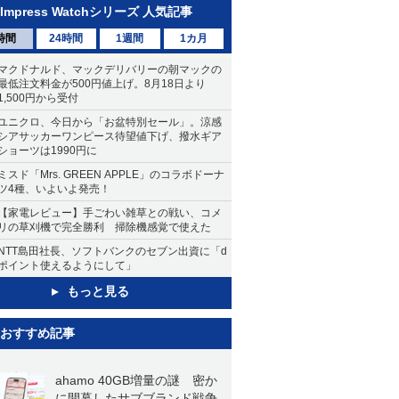
Impress Watchシリーズ 人気記事
時間
24時間
1週間
1カ月
マクドナルド、マックデリバリーの朝マックの
最低注文料金が500円値上げ。8月18日より
1,500円から受付
ユニクロ、今日から「お盆特別セール」。涼感
シアサッカーワンピース待望値下げ、撥水ギア
ショーツは1990円に
ミスド「Mrs. GREEN APPLE」のコラボドーナ
ツ4種、いよいよ発売！
【家電レビュー】手ごわい雑草との戦い、コメ
リの草刈機で完全勝利 掃除機感覚で使えた
NTT島田社長、ソフトバンクのセブン出資に「d
ポイント使えるようにして」
もっと見る
おすすめ記事
ahamo 40GB増量の謎 密か
に開幕したサブブランド戦争