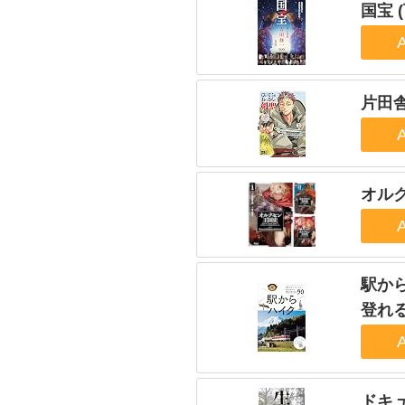
国宝 
片田
オル
駅か
登れ
ドキ