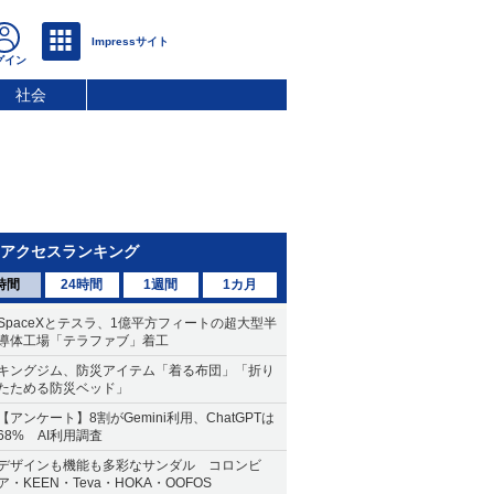
社会
アクセスランキング
時間
24時間
1週間
1カ月
SpaceXとテスラ、1億平方フィートの超大型半
導体工場「テラファブ」着工
キングジム、防災アイテム「着る布団」「折り
たためる防災ベッド」
【アンケート】8割がGemini利用、ChatGPTは
68% AI利用調査
デザインも機能も多彩なサンダル コロンビ
ア・KEEN・Teva・HOKA・OOFOS