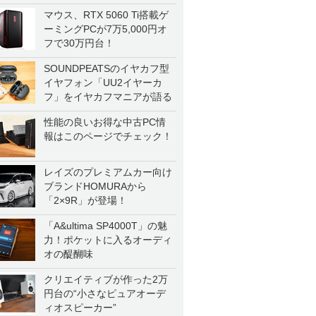
マウス、RTX 5060 Ti搭載ゲ
ーミングPCが7万5,000円オ
フで30万円台！
SOUNDPEATSのイヤカフ型
イヤフォン「UU2イヤーカ
フ」をイヤカフマニアが語る
性能の良いお得な中古PC情
報はこのページでチェック！
レイズのプレミアムカー向け
ブランドHOMURAから
「2×9R」が登場！
「A&ultima SP4000T」の魅
力！ポケットに入るオーディ
オの醍醐味
クリエイティブが作った2万
円台の“小さなピュアオーデ
ィオスピーカー”