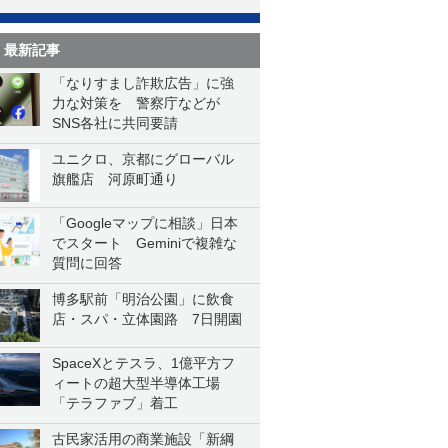
最新記事
「なりすまし詐欺広告」に強
力な対策を 警察庁などが
SNS各社に共同要請
ユニクロ、京都にグローバル
旗艦店 河原町通り
「Googleマップに相談」日本
でスタート Geminiで複雑な
質問に回答
博多駅前「明治公園」に飲食
店・スパ・立体園路 7日開園
SpaceXとテスラ、1億平方フ
ィートの超大型半導体工場
「テラファブ」着工
古民家活用の商業施設「新綱