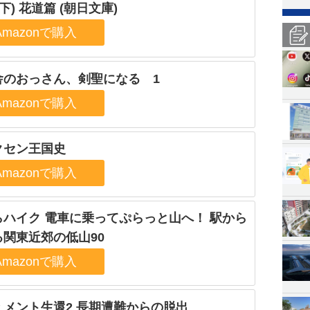
(下) 花道篇 (朝日文庫)
舎のおっさん、剣聖になる 1
クセン王国史
らハイク 電車に乗ってぷらっと山へ！ 駅から
る関東近郊の低山90
ュメント生還2 長期遭難からの脱出