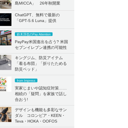
島MICCA」 26年秋開業
ChatGPT、無料で最新の
「GPT-5.6 Luna」提供
鈴木淳也のPay Attention
PayPay米国進出を占う? 米国
セブンイレブン連携の可能性
キングジム、防災アイテム
「着る布団」「折りたためる
防災ベッド」
from Impress
実家じまいや認知症対策……
相続の「疑問」を家族で話し
合おう!
デザインも機能も多彩なサン
ダル コロンビア・KEEN・
Teva・HOKA・OOFOS