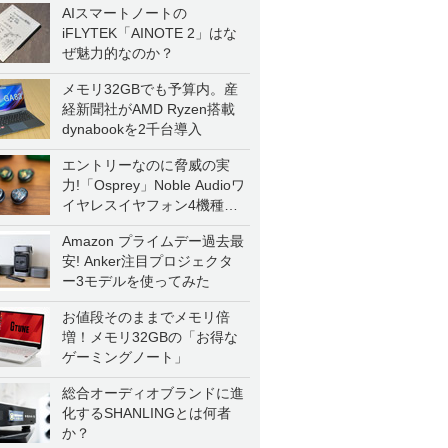
AIスマートノートの
iFLYTEK「AINOTE 2」はな
ぜ魅力的なのか？
メモリ32GBでも予算内。産
経新聞社がAMD Ryzen搭載
dynabookを2千台導入
エントリーなのに脅威の実
力!「Osprey」Noble Audioワ
イヤレスイヤフォン4機種を
一気に聴く
Amazon プライムデー過去最
安! Anker注目プロジェクタ
ー3モデルを使ってみた
お値段そのままでメモリ倍
増！メモリ32GBの「お得な
ゲーミングノート」
総合オーディオブランドに進
化するSHANLINGとは何者
か？