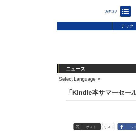
テック
ニュース
Select Language
▼
「Kindle本サマーセー
ポスト
リスト
シ