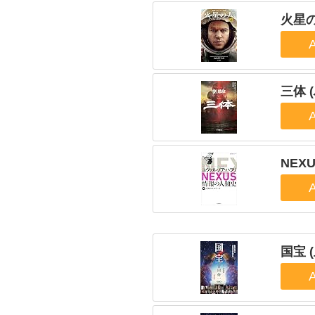
火星の
三体 
NEX
国宝 