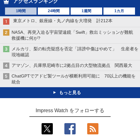
アクセスランキング
1時間
24時間
1週間
1カ月
東京メトロ、銀座線・丸ノ内線を大増発 計212本
NASA、再突入迫る宇宙望遠鏡「Swift」救出ミッションが難航
救援機に何が?
メルカリ、梨の転売疑惑を否定「誹謗中傷はやめて」 生産者を
現地確認
アマゾン、兵庫県尼崎市に2拠点目の大型物流拠点 関西最大
ChatGPTでアドビ製ツールが横断利用可能に 70以上の機能を
統合
もっと見る
Impress Watch をフォローする