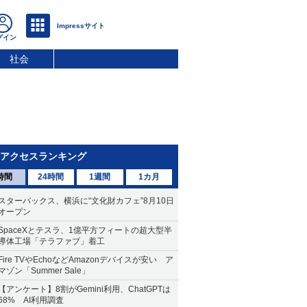
社会
アクセスランキング
時間
24時間
1週間
1カ月
スターバックス、横浜に“文化財カフェ”8月10日
オープン
SpaceXとテスラ、1億平方フィートの超大型半
導体工場「テラファブ」着工
Fire TVやEchoなどAmazonデバイスが安い ア
マゾン「Summer Sale」
【アンケート】8割がGemini利用、ChatGPTは
68% AI利用調査