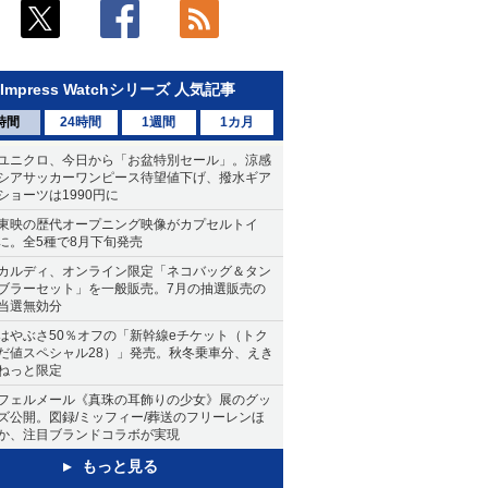
Impress Watchシリーズ 人気記事
時間
24時間
1週間
1カ月
ユニクロ、今日から「お盆特別セール」。涼感
シアサッカーワンピース待望値下げ、撥水ギア
ショーツは1990円に
東映の歴代オープニング映像がカプセルトイ
に。全5種で8月下旬発売
カルディ、オンライン限定「ネコバッグ＆タン
ブラーセット」を一般販売。7月の抽選販売の
当選無効分
はやぶさ50％オフの「新幹線eチケット（トク
だ値スペシャル28）」発売。秋冬乗車分、えき
ねっと限定
フェルメール《真珠の耳飾りの少女》展のグッ
ズ公開。図録/ミッフィー/葬送のフリーレンほ
か、注目ブランドコラボが実現
もっと見る