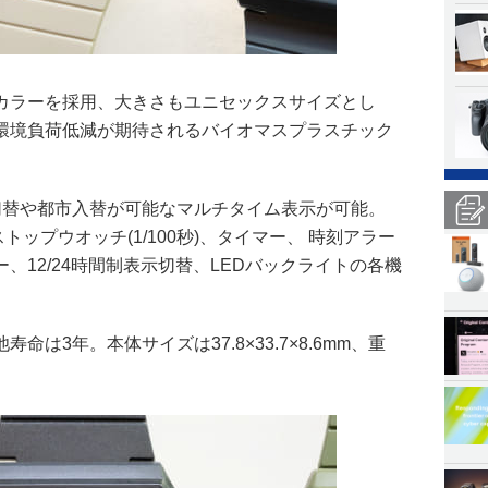
カラーを採用、大きさもユニセックスサイズとし
環境負荷低減が期待されるバイオマスプラスチック
切替や都市入替が可能なマルチタイム表示が可能。
トップウオッチ(1/100秒)、タイマー、 時刻アラー
、12/24時間制表示切替、LEDバックライトの各機
は3年。本体サイズは37.8×33.7×8.6mm、重