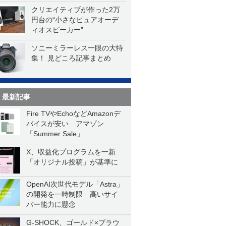
クリエイティブが作った2万
円台の“小さなピュアオーデ
ィオスピーカー”
ソニーミラーレス一眼の大特
集！ 見どころ記事まとめ
最新記事
Fire TVやEchoなどAmazonデ
バイスが安い アマゾン
「Summer Sale」
X、収益化プログラムを一新
「オリジナル投稿」が基準に
OpenAI次世代モデル「Astra」
の開発を一時制限 高いサイ
バー能力に懸念
G-SHOCK、ゴールド×ブラウ