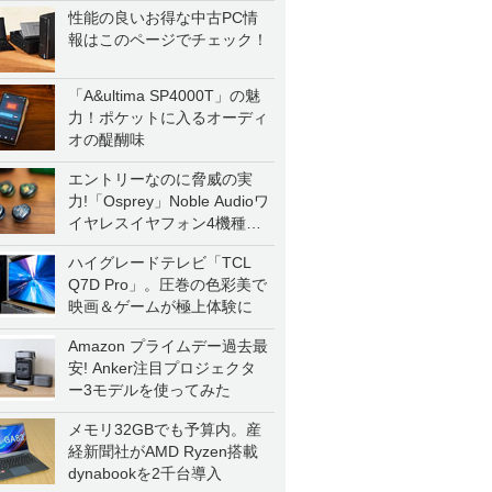
性能の良いお得な中古PC情
報はこのページでチェック！
「A&ultima SP4000T」の魅
力！ポケットに入るオーディ
オの醍醐味
エントリーなのに脅威の実
力!「Osprey」Noble Audioワ
イヤレスイヤフォン4機種を
一気に聴く
ハイグレードテレビ「TCL
Q7D Pro」。圧巻の色彩美で
映画＆ゲームが極上体験に
Amazon プライムデー過去最
安! Anker注目プロジェクタ
ー3モデルを使ってみた
メモリ32GBでも予算内。産
経新聞社がAMD Ryzen搭載
dynabookを2千台導入