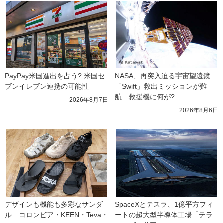
PayPay米国進出を占う? 米国セ
NASA、再突入迫る宇宙望遠鏡
ブンイレブン連携の可能性
「Swift」救出ミッションが難
航　救援機に何が?
2026年8月7日
2026年8月6日
デザインも機能も多彩なサンダ
SpaceXとテスラ、1億平方フィ
ル　コロンビア・KEEN・Teva・
ートの超大型半導体工場「テラ