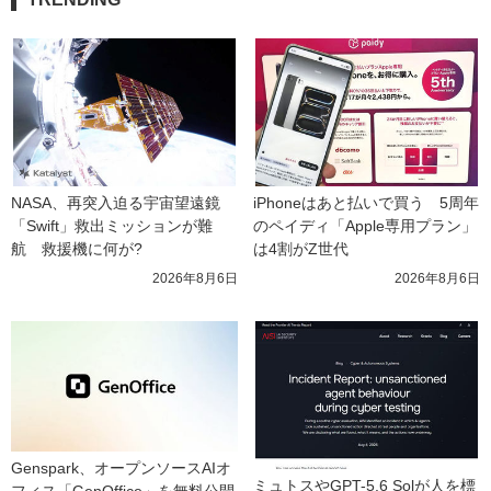
NASA、再突入迫る宇宙望遠鏡
iPhoneはあと払いで買う　5周年
「Swift」救出ミッションが難
のペイディ「Apple専用プラン」
航　救援機に何が?
は4割がZ世代
2026年8月6日
2026年8月6日
Genspark、オープンソースAIオ
ミュトスやGPT-5.6 Solが人を標