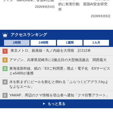
フィス「GenOffice」を無料公開
的に有害行動　英国AI安全研究
2026年8月4日
所
2026年8月6日
アクセスランキング
1時間
24時間
1週間
1カ月
東京メトロ、銀座線・丸ノ内線を大増発 計212本
アマゾン、兵庫県尼崎市に2拠点目の大型物流拠点 関西最大
東海道新幹線、紙の「EXご利用票」廃止・電子化 EXサービス
とe5489が連携
水を飲まずにビールを飲むと倒れる「ふらつくビアグラスbyよ
なよなエール」
YAMAP、周辺のクマ情報を登山者へ通知「クマ目撃アラート」
もっと見る