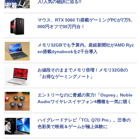
入!人気の秘訣に迫る!!
マウス、RTX 5060 Ti搭載ゲーミングPCが7万5,
000円オフで30万円台！
メモリ32GBでも予算内。産経新聞社がAMD Ryz
en搭載dynabookを2千台導入
お値段そのままでメモリ倍増！メモリ32GBの
「お得なゲーミングノート」
エントリーなのに脅威の実力!「Osprey」Noble 
Audioワイヤレスイヤフォン4機種を一気に聴く
ハイグレードテレビ「TCL Q7D Pro」。圧巻の
色彩美で映画＆ゲームが極上体験に