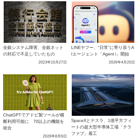
全銀システム障害、全銀ネット
LINEヤフー、“日常”に寄り添うA
の対応で不足していたもの
Iエージェント「Agent i」開始
2023年10月27日
2026年4月20日
ChatGPTでアドビ製ツールが横
SpaceXとテスラ、1億平方フィ
断利用可能に　70以上の機能を
ートの超大型半導体工場「テラ
統合
ファブ」着工
2026年8月6日