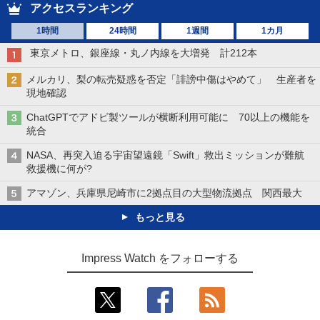
アクセスランキング
1時間
24時間
1週間
1カ月
東京メトロ、銀座線・丸ノ内線を大増発 計212本
メルカリ、梨の転売疑惑を否定「誹謗中傷はやめて」 生産者を
現地確認
ChatGPTでアドビ製ツールが横断利用可能に 70以上の機能を
統合
NASA、再突入迫る宇宙望遠鏡「Swift」救出ミッションが難航
救援機に何が?
アマゾン、兵庫県尼崎市に2拠点目の大型物流拠点 関西最大
もっと見る
Impress Watch をフォローする