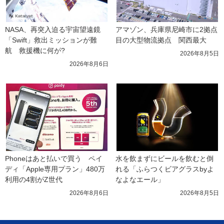
NASA、再突入迫る宇宙望遠鏡
アマゾン、兵庫県尼崎市に2拠点
「Swift」救出ミッションが難
目の大型物流拠点　関西最大
航　救援機に何が?
2026年8月5日
2026年8月6日
Phoneはあと払いで買う　ペイ
水を飲まずにビールを飲むと倒
ディ「Apple専用プラン」480万
れる「ふらつくビアグラスbyよ
利用の4割がZ世代
なよなエール」
2026年8月6日
2026年8月5日