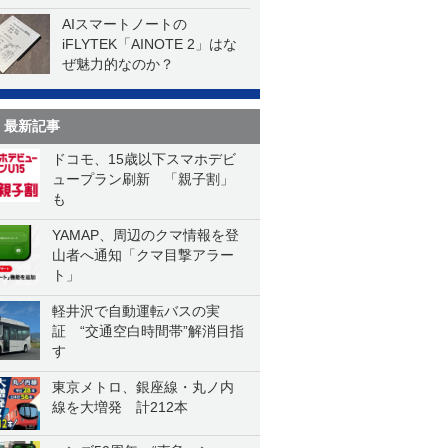
AIスマートノートの
iFLYTEK「AINOTE 2」はな
ぜ魅力的なのか？
最新記事
ドコモ、15歳以下スマホデビ
ュープラン刷新 「親子割」
も
YAMAP、周辺のクマ情報を登
山者へ通知「クマ目撃アラー
ト」
軽井沢で自動運転バスの実
証 “交通空白時間帯”解消目指
す
東京メトロ、銀座線・丸ノ内
線を大増発 計212本