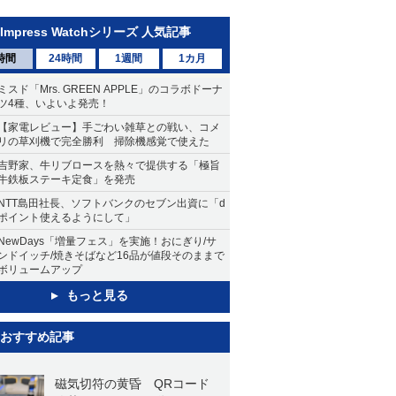
Impress Watchシリーズ 人気記事
時間
24時間
1週間
1カ月
ミスド「Mrs. GREEN APPLE」のコラボドーナ
ツ4種、いよいよ発売！
【家電レビュー】手ごわい雑草との戦い、コメ
リの草刈機で完全勝利 掃除機感覚で使えた
吉野家、牛リブロースを熱々で提供する「極旨
牛鉄板ステーキ定食」を発売
NTT島田社長、ソフトバンクのセブン出資に「d
ポイント使えるようにして」
NewDays「増量フェス」を実施！おにぎり/サ
ンドイッチ/焼きそばなど16品が値段そのままで
ボリュームアップ
もっと見る
おすすめ記事
磁気切符の黄昏 QRコード