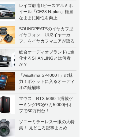
レイズ鍛造1ピースアルミホ
イール「CE28 N-plus」軽量
なままに剛性を向上
SOUNDPEATSのイヤカフ型
イヤフォン「UU2イヤーカ
フ」をイヤカフマニアが語る
総合オーディオブランドに進
化するSHANLINGとは何者
か？
「A&ultima SP4000T」の魅
力！ポケットに入るオーディ
オの醍醐味
マウス、RTX 5060 Ti搭載ゲ
ーミングPCが7万5,000円オ
フで30万円台！
ソニーミラーレス一眼の大特
集！ 見どころ記事まとめ