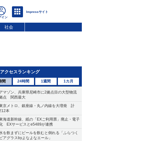
社会
アクセスランキング
時間
24時間
1週間
1カ月
アマゾン、兵庫県尼崎市に2拠点目の大型物流
拠点 関西最大
東京メトロ、銀座線・丸ノ内線を大増発 計
212本
東海道新幹線、紙の「EXご利用票」廃止・電子
化 EXサービスとe5489が連携
水を飲まずにビールを飲むと倒れる「ふらつく
ビアグラスbyよなよなエール」