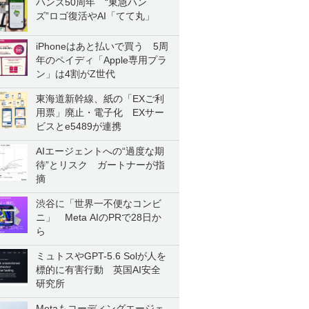
ハンズ50周年 “東急ハン
ズ”ロゴ復活やAI「てて丸」
iPhoneはあと払いで買う 5周
年のペイディ「Apple専用プラ
ン」は4割がZ世代
東海道新幹線、紙の「EXご利
用票」廃止・電子化 EXサー
ビスとe5489が連携
AIエージェントへの“過度な期
待”とリスク ガートナーが指
摘
渋谷に「世界一不便なコンビ
ニ」 Meta AIのPRで28日か
ら
ミュトスやGPT-5.6 Solが人を
標的に有害行動 英国AI安全
研究所
Metaもコーディングエージェ