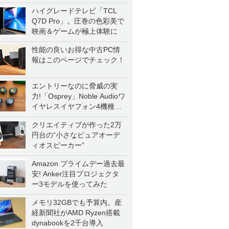
ハイグレードテレビ「TCL
Q7D Pro」。圧巻の色彩美で
映画＆ゲームが極上体験に
性能の良いお得な中古PC情
報はこのページでチェック！
エントリーなのに脅威の実
力!「Osprey」Noble Audioワ
イヤレスイヤフォン4機種を
一気に聴く
クリエイティブが作った2万
円台の“小さなピュアオーデ
ィオスピーカー”
Amazon プライムデー過去最
安! Anker注目プロジェクタ
ー3モデルを使ってみた
メモリ32GBでも予算内。産
経新聞社がAMD Ryzen搭載
dynabookを2千台導入