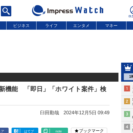
ビジネス
ライフ
エンタメ
マネー
1
で新機能 「即日」「ホワイト案件」検
臼田勤哉
2024年12月5日 09:49
ブックマーク
ェア
はてブ
note