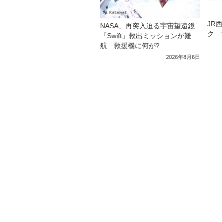
JR
NASA、再突入迫る宇宙望遠鏡
ク 
「Swift」救出ミッションが難
航 救援機に何が?
2026年8月6日