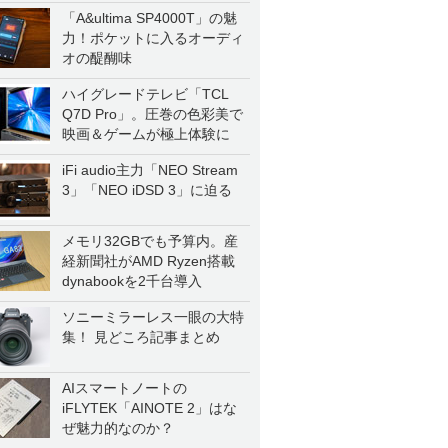
「A&ultima SP4000T」の魅
力！ポケットに入るオーディ
オの醍醐味
ハイグレードテレビ「TCL
Q7D Pro」。圧巻の色彩美で
映画＆ゲームが極上体験に
iFi audio主力「NEO Stream
3」「NEO iDSD 3」に迫る
メモリ32GBでも予算内。産
経新聞社がAMD Ryzen搭載
dynabookを2千台導入
ソニーミラーレス一眼の大特
集！ 見どころ記事まとめ
AIスマートノートの
iFLYTEK「AINOTE 2」はな
ぜ魅力的なのか？