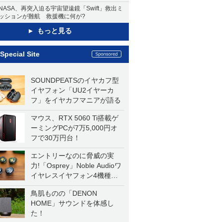
NASA、再突入迫る宇宙望遠鏡「Swift」救出ミ
ッションが難航 救援機に何が?
もっと見る
Special Site
SOUNDPEATSのイヤカフ型
イヤフォン「UU2イヤーカ
フ」をイヤカフマニアが語る
マウス、RTX 5060 Ti搭載ゲ
ーミングPCが7万5,000円オ
フで30万円台！
エントリーなのに脅威の実
力!「Osprey」Noble Audioワ
イヤレスイヤフォン4機種を
一気に聴く
鳥肌ものの「DENON
HOME」サウンドを体感し
た！