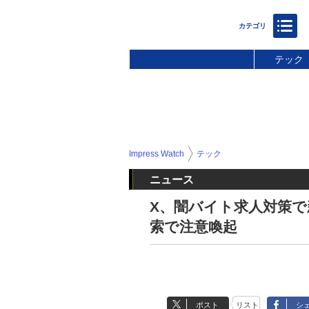
テック
Impress Watch
テック
ニュース
X、闇バイト求人対策
索で注意喚起
ポスト
リスト
シ