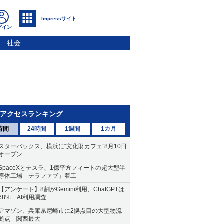
社会
アクセスランキング
時間
24時間
1週間
1カ月
スターバックス、横浜に“文化財カフェ”8月10日
オープン
SpaceXとテスラ、1億平方フィートの超大型半
導体工場「テラファブ」着工
【アンケート】8割がGemini利用、ChatGPTは
68% AI利用調査
アマゾン、兵庫県尼崎市に2拠点目の大型物流
拠点 関西最大