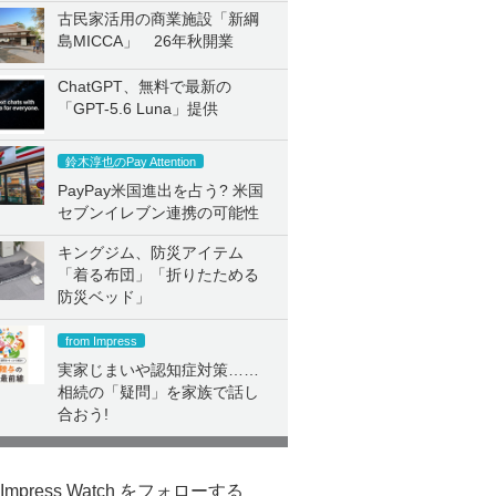
古民家活用の商業施設「新綱
島MICCA」 26年秋開業
ChatGPT、無料で最新の
「GPT-5.6 Luna」提供
鈴木淳也のPay Attention
PayPay米国進出を占う? 米国
セブンイレブン連携の可能性
キングジム、防災アイテム
「着る布団」「折りたためる
防災ベッド」
from Impress
実家じまいや認知症対策……
相続の「疑問」を家族で話し
合おう!
Impress Watch をフォローする