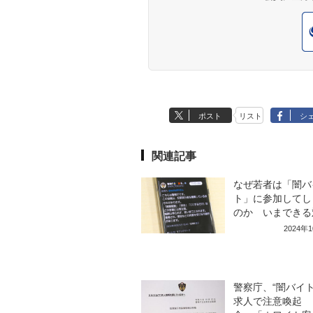
ポスト
リスト
シ
関連記事
なぜ若者は「闇バ
ト」に参加してし
のか いまできる
2024年
警察庁、“闇バイト
求人で注意喚起 