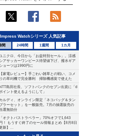
Impress Watchシリーズ 人気記事
時間
24時間
1週間
1カ月
ユニクロ、今日から「お盆特別セール」。涼感
シアサッカーワンピース待望値下げ、撥水ギア
ショーツは1990円に
【家電レビュー】手ごわい雑草との戦い、コメ
リの草刈機で完全勝利 掃除機感覚で使えた
NTT島田社長、ソフトバンクのセブン出資に「d
ポイント使えるようにして」
カルディ、オンライン限定「ネコバッグ＆タン
ブラーセット」を一般販売。7月の抽選販売の
当選無効分
「オクトパストラベラー」70%オフで1,643
円！ もうすぐ終了のセール情報まとめ【8月8日
更新】
ニンテンドーeショップでは「大神 絶景版」が