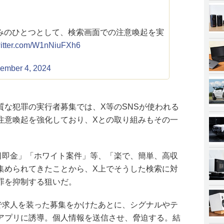
みのひとつとして、検索画面での注意喚起を実
witter.com/W1nNiuFXh6
ember 4, 2024
質な犯罪の実行者募集では、X等のSNSが使われる
注意喚起を強化しており、Xとの取り組みもその一
日即金」「ホワイト案件」等、「楽で、簡単、高収
集められてきたことから、X上でそうした検索に対
罪を抑制する狙いだ。
で求人を装った募集をかけたあとに、シグナルやテ
アプリに誘導。個人情報を送信させ、脅迫する。結