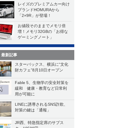
レイズのプレミアムカー向け
ブランドHOMURAから
「2×9R」が登場！
お値段そのままでメモリ倍
増！メモリ32GBの「お得な
ゲーミングノート」
最新記事
スターバックス、横浜に“文化
財カフェ”8月10日オープン
Fable 5、生物学の安全対策を
緩和 健康・教育など日常利
用が可能に
LINEに誘導されるSNS詐欺、
対策の鍵は「通報」
JR西、特急指定席のサブス