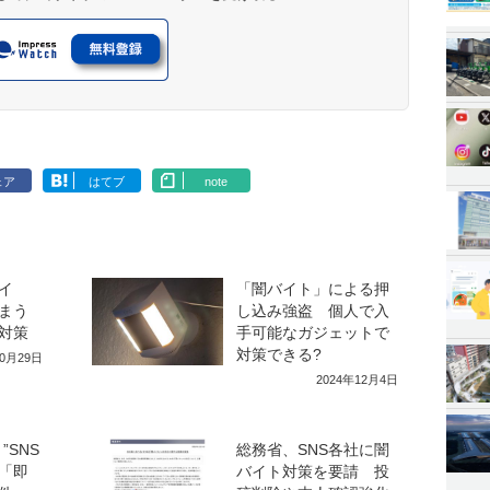
ェア
はてブ
note
イ
「闇バイト」による押
まう
し込み強盗 個人で入
対策
手可能なガジェットで
対策できる?
10月29日
2024年12月4日
”SNS
総務省、SNS各社に闇
「即
バイト対策を要請 投