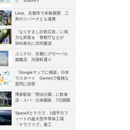
ク 10500円
Lime、京都市で本格展開 三
井のリパークとも連携
「なりすまし詐欺広告」に強
力な対策を 警察庁などが
SNS各社に共同要請
ユニクロ、京都にグローバル
旗艦店 河原町通り
「Googleマップに相談」日本
でスタート Geminiで複雑な
質問に回答
博多駅前「明治公園」に飲食
店・スパ・立体園路 7日開園
SpaceXとテスラ、1億平方フ
ィートの超大型半導体工場
「テラファブ」着工