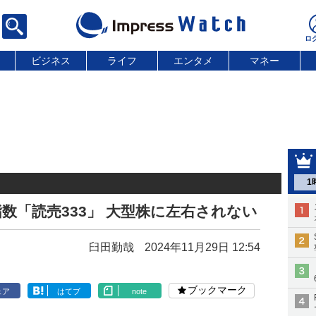
ビジネス
ライフ
エンタメ
マネー
1
数「読売333」 大型株に左右されない
臼田勤哉
2024年11月29日 12:54
ブックマーク
ェア
はてブ
note