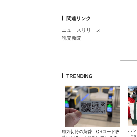
関連リンク
ニュースリリース
読売新聞
TRENDING
ハン
磁気切符の黄昏 QRコード改
ゴ復