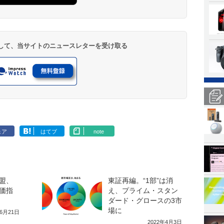
登録して、当サイトのニュースレターを受け取る
ェア
はてブ
note
盟、
東証再編。“1部”は消
価指
え、プライム・スタン
ダード・グロースの3市
場に
年6月21日
2022年4月3日