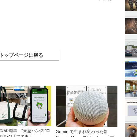
トップページに戻る
ズ50周年 “東急ハンズ”ロ
Geminiで生まれ変わった新
活やAI「てて丸」