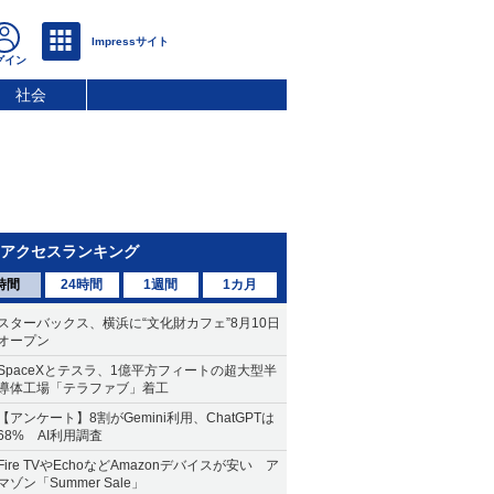
社会
アクセスランキング
時間
24時間
1週間
1カ月
スターバックス、横浜に“文化財カフェ”8月10日
オープン
SpaceXとテスラ、1億平方フィートの超大型半
導体工場「テラファブ」着工
【アンケート】8割がGemini利用、ChatGPTは
68% AI利用調査
Fire TVやEchoなどAmazonデバイスが安い ア
マゾン「Summer Sale」