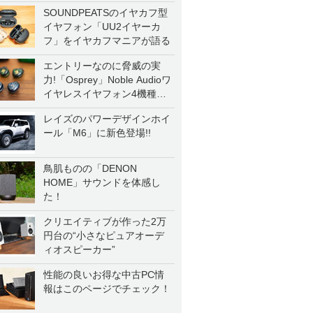
SOUNDPEATSのイヤカフ型
イヤフォン「UU2イヤーカ
フ」をイヤカフマニアが語る
エントリーなのに脅威の実
力!「Osprey」Noble Audioワ
イヤレスイヤフォン4機種を
一気に聴く
レイズのパワーデザインホイ
ール「M6」に新色登場!!
鳥肌ものの「DENON
HOME」サウンドを体感し
た！
クリエイティブが作った2万
円台の“小さなピュアオーデ
ィオスピーカー”
性能の良いお得な中古PC情
報はこのページでチェック！