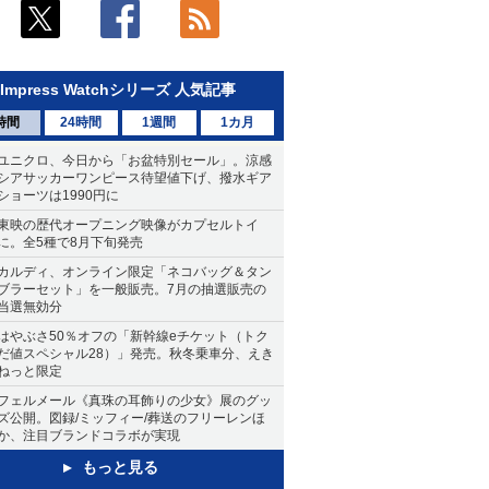
Impress Watchシリーズ 人気記事
時間
24時間
1週間
1カ月
ユニクロ、今日から「お盆特別セール」。涼感
シアサッカーワンピース待望値下げ、撥水ギア
ショーツは1990円に
東映の歴代オープニング映像がカプセルトイ
に。全5種で8月下旬発売
カルディ、オンライン限定「ネコバッグ＆タン
ブラーセット」を一般販売。7月の抽選販売の
当選無効分
はやぶさ50％オフの「新幹線eチケット（トク
だ値スペシャル28）」発売。秋冬乗車分、えき
ねっと限定
フェルメール《真珠の耳飾りの少女》展のグッ
ズ公開。図録/ミッフィー/葬送のフリーレンほ
か、注目ブランドコラボが実現
もっと見る