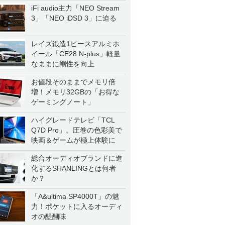
iFi audio主力「NEO Stream
3」「NEO iDSD 3」に迫る
レイズ鍛造1ピースアルミホ
イール「CE28 N-plus」軽量
なままに剛性を向上
お値段そのままでメモリ倍
増！メモリ32GBの「お得な
ゲーミングノート」
ハイグレードテレビ「TCL
Q7D Pro」。圧巻の色彩美で
映画＆ゲームが極上体験に
総合オーディオブランドに進
化するSHANLINGとは何者
か？
「A&ultima SP4000T」の魅
力！ポケットに入るオーディ
オの醍醐味