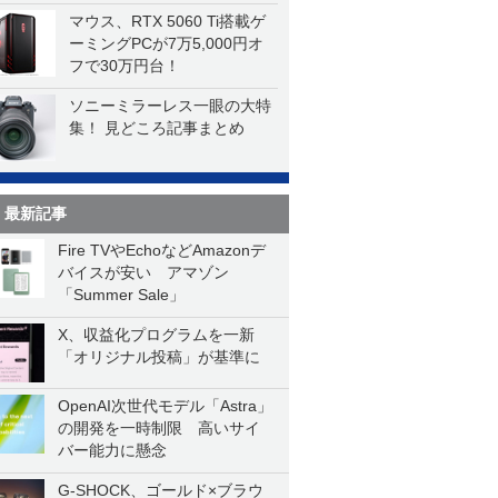
マウス、RTX 5060 Ti搭載ゲ
ーミングPCが7万5,000円オ
フで30万円台！
ソニーミラーレス一眼の大特
集！ 見どころ記事まとめ
最新記事
Fire TVやEchoなどAmazonデ
バイスが安い アマゾン
「Summer Sale」
X、収益化プログラムを一新
「オリジナル投稿」が基準に
OpenAI次世代モデル「Astra」
の開発を一時制限 高いサイ
バー能力に懸念
G-SHOCK、ゴールド×ブラウ