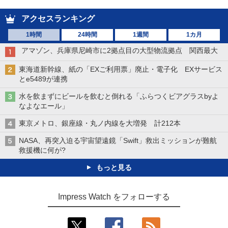
アクセスランキング
1時間
24時間
1週間
1カ月
アマゾン、兵庫県尼崎市に2拠点目の大型物流拠点 関西最大
東海道新幹線、紙の「EXご利用票」廃止・電子化 EXサービス
とe5489が連携
水を飲まずにビールを飲むと倒れる「ふらつくビアグラスbyよ
なよなエール」
東京メトロ、銀座線・丸ノ内線を大増発 計212本
NASA、再突入迫る宇宙望遠鏡「Swift」救出ミッションが難航
救援機に何が?
もっと見る
Impress Watch をフォローする