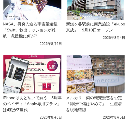
NASA、再突入迫る宇宙望遠鏡
新鎌ヶ谷駅前に商業施設「ekubo
「Swift」救出ミッションが難
京成」　9月10日オープン
航　救援機に何が?
2026年8月4日
2026年8月6日
iPhoneはあと払いで買う　5周年
メルカリ、梨の転売疑惑を否定
のペイディ「Apple専用プラン」
「誹謗中傷はやめて」　生産者
は4割がZ世代
を現地確認
2026年8月6日
2026年8月5日