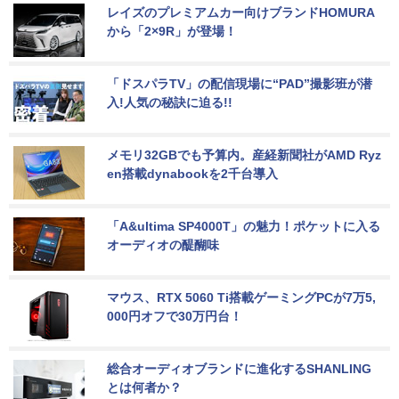
レイズのプレミアムカー向けブランドHOMURA
から「2×9R」が登場！
「ドスパラTV」の配信現場に“PAD”撮影班が潜
入!人気の秘訣に迫る!!
メモリ32GBでも予算内。産経新聞社がAMD Ryz
en搭載dynabookを2千台導入
「A&ultima SP4000T」の魅力！ポケットに入る
オーディオの醍醐味
マウス、RTX 5060 Ti搭載ゲーミングPCが7万5,
000円オフで30万円台！
総合オーディオブランドに進化するSHANLING
とは何者か？