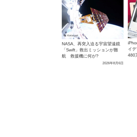
iP
NASA、再突入迫る宇宙望遠鏡
イデ
「Swift」救出ミッションが難
48
航 救援機に何が?
2026年8月6日