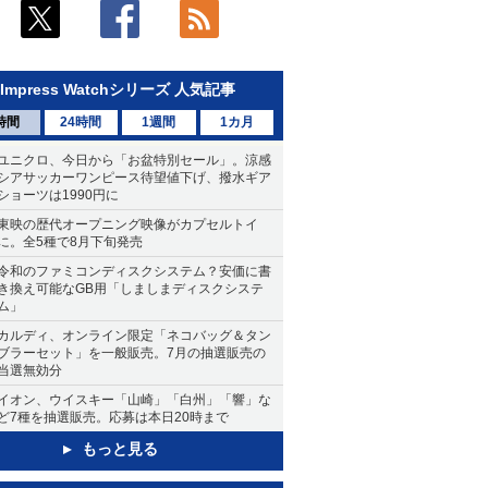
Impress Watchシリーズ 人気記事
時間
24時間
1週間
1カ月
ユニクロ、今日から「お盆特別セール」。涼感
シアサッカーワンピース待望値下げ、撥水ギア
ショーツは1990円に
東映の歴代オープニング映像がカプセルトイ
に。全5種で8月下旬発売
令和のファミコンディスクシステム？安価に書
き換え可能なGB用「しましまディスクシステ
ム」
カルディ、オンライン限定「ネコバッグ＆タン
ブラーセット」を一般販売。7月の抽選販売の
当選無効分
イオン、ウイスキー「山崎」「白州」「響」な
ど7種を抽選販売。応募は本日20時まで
もっと見る