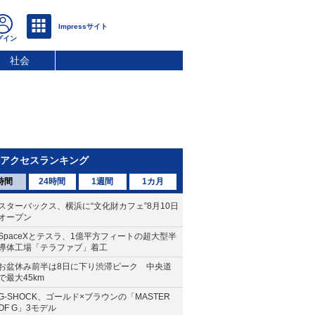
社会
アクセスランキング
時間
24時間
1週間
1カ月
スターバックス、横浜に“文化財カフェ”8月10日
オープン
SpaceXとテスラ、1億平方フィートの超大型半
導体工場「テラファブ」着工
お盆休み前半は8日に下り渋滞ピーク 中央道
で最大45km
G-SHOCK、ゴールド×ブラウンの「MASTER
OF G」3モデル