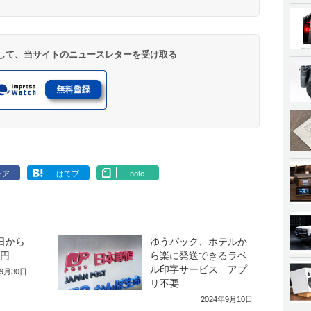
登録して、当サイトのニュースレターを受け取る
ェア
はてブ
note
日から
ゆうパック、ホテルか
5円
ら楽に発送できるラベ
ル印字サービス アプ
年9月30日
リ不要
2024年9月10日