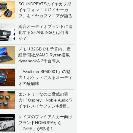
SOUNDPEATSのイヤカフ型
イヤフォン「UU2イヤーカ
フ」をイヤカフマニアが語る
総合オーディオブランドに進
化するSHANLINGとは何者
か？
メモリ32GBでも予算内。産
経新聞社がAMD Ryzen搭載
dynabookを2千台導入
「A&ultima SP4000T」の魅
力！ポケットに入るオーディ
オの醍醐味
エントリーなのに脅威の実
力!「Osprey」Noble Audioワ
イヤレスイヤフォン4機種を
一気に聴く
レイズのプレミアムカー向け
ブランドHOMURAから
「2×9R」が登場！