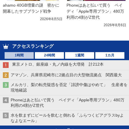
ahamo 40GB増量の謎　密かに
Phoneはあと払いで買う　ペイ
開幕したサブブランド戦争
ディ「Apple専用プラン」480万
利用の4割がZ世代
2026年8月5日
2026年8月6日
アクセスランキング
1時間
24時間
1週間
1カ月
東京メトロ、銀座線・丸ノ内線を大増発 計212本
アマゾン、兵庫県尼崎市に2拠点目の大型物流拠点 関西最大
メルカリ、梨の転売疑惑を否定「誹謗中傷はやめて」 生産者を
現地確認
Phoneはあと払いで買う ペイディ「Apple専用プラン」480万
利用の4割がZ世代
水を飲まずにビールを飲むと倒れる「ふらつくビアグラスbyよ
なよなエール」