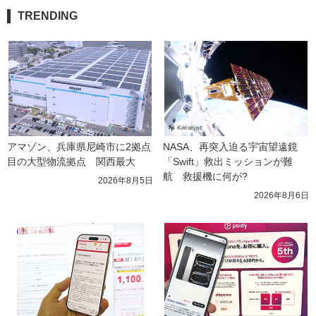
TRENDING
アマゾン、兵庫県尼崎市に2拠点
NASA、再突入迫る宇宙望遠鏡
目の大型物流拠点　関西最大
「Swift」救出ミッションが難
航　救援機に何が?
2026年8月5日
2026年8月6日