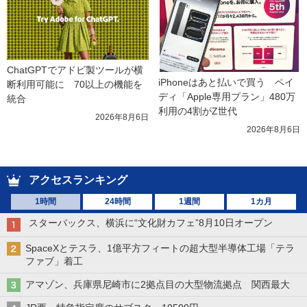
ChatGPTでアドビ製ツールが横
iPhoneはあと払いで買う　ペイ
断利用可能に　70以上の機能を
ディ「Apple専用プラン」480万
統合
利用の4割がZ世代
2026年8月6日
2026年8月6日
アクセスランキング
1時間
24時間
1週間
1カ月
スターバックス、横浜に“文化財カフェ”8月10日オープン
SpaceXとテスラ、1億平方フィートの超大型半導体工場「テラ
ファブ」着工
アマゾン、兵庫県尼崎市に2拠点目の大型物流拠点 関西最大