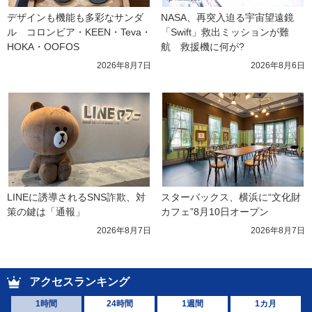
デザインも機能も多彩なサンダ
NASA、再突入迫る宇宙望遠鏡
ル　コロンビア・KEEN・Teva・
「Swift」救出ミッションが難
HOKA・OOFOS
航　救援機に何が?
2026年8月7日
2026年8月6日
LINEに誘導されるSNS詐欺、対
スターバックス、横浜に“文化財
策の鍵は「通報」
カフェ”8月10日オープン
2026年8月7日
2026年8月7日
アクセスランキング
1時間
24時間
1週間
1カ月