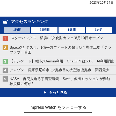
2023年10月24日
アクセスランキング
1時間
24時間
1週間
1カ月
スターバックス、横浜に“文化財カフェ”8月10日オープン
SpaceXとテスラ、1億平方フィートの超大型半導体工場「テラ
ファブ」着工
【アンケート】8割がGemini利用、ChatGPTは68% AI利用調査
アマゾン、兵庫県尼崎市に2拠点目の大型物流拠点 関西最大
NASA、再突入迫る宇宙望遠鏡「Swift」救出ミッションが難航
救援機に何が?
もっと見る
Impress Watch をフォローする