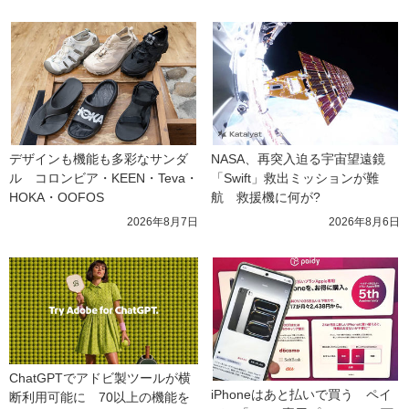
デザインも機能も多彩なサンダ
NASA、再突入迫る宇宙望遠鏡
ル　コロンビア・KEEN・Teva・
「Swift」救出ミッションが難
HOKA・OOFOS
航　救援機に何が?
2026年8月7日
2026年8月6日
ChatGPTでアドビ製ツールが横
iPhoneはあと払いで買う　ペイ
断利用可能に　70以上の機能を