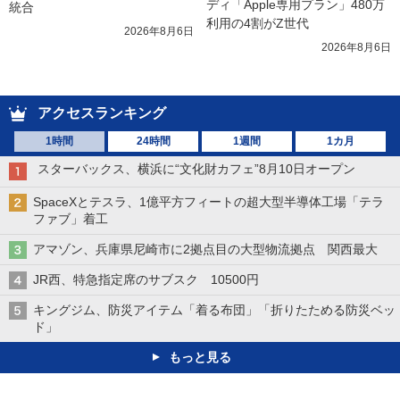
ディ「Apple専用プラン」480万
統合
利用の4割がZ世代
2026年8月6日
2026年8月6日
アクセスランキング
1時間
24時間
1週間
1カ月
スターバックス、横浜に“文化財カフェ”8月10日オープン
SpaceXとテスラ、1億平方フィートの超大型半導体工場「テラ
ファブ」着工
アマゾン、兵庫県尼崎市に2拠点目の大型物流拠点 関西最大
JR西、特急指定席のサブスク 10500円
キングジム、防災アイテム「着る布団」「折りたためる防災ベッ
ド」
もっと見る