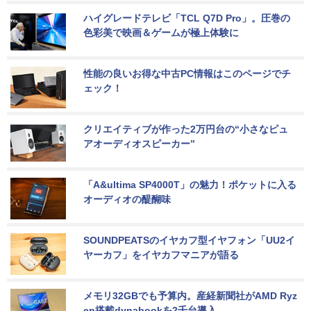
ハイグレードテレビ「TCL Q7D Pro」。圧巻の
色彩美で映画＆ゲームが極上体験に
性能の良いお得な中古PC情報はこのページでチ
ェック！
クリエイティブが作った2万円台の“小さなピュ
アオーディオスピーカー”
「A&ultima SP4000T」の魅力！ポケットに入る
オーディオの醍醐味
SOUNDPEATSのイヤカフ型イヤフォン「UU2イ
ヤーカフ」をイヤカフマニアが語る
メモリ32GBでも予算内。産経新聞社がAMD Ryz
en搭載dynabookを2千台導入