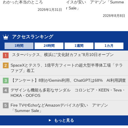
わかった本当のところ
イスが安い　アマゾン「Summe
r Sale」
2026年1月31日
2026年8月8日
アクセスランキング
1時間
24時間
1週間
1カ月
スターバックス、横浜に“文化財カフェ”8月10日オープン
SpaceXとテスラ、1億平方フィートの超大型半導体工場「テラ
ファブ」着工
【アンケート】8割がGemini利用、ChatGPTは68% AI利用調査
デザインも機能も多彩なサンダル コロンビア・KEEN・Teva・
HOKA・OOFOS
Fire TVやEchoなどAmazonデバイスが安い アマゾン
「Summer Sale」
もっと見る