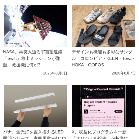
NASA、再突入迫る宇宙望遠鏡
デザインも機能も多彩なサンダ
「Swift」救出ミッションが難
ル　コロンビア・KEEN・Teva・
航　救援機に何が?
HOKA・OOFOS
2026年8月6日
2026年8月7日
パナ、蛍光灯を置き換えるLED
X、収益化プログラムを一新　
照明シリーズ　家庭用蛍光灯は2
「オリジナル投稿」が基準に