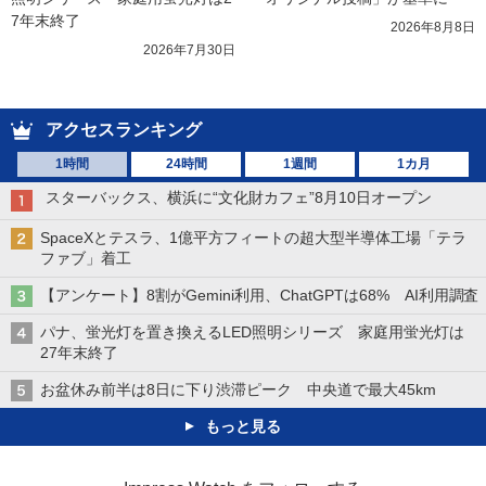
7年末終了
2026年8月8日
2026年7月30日
アクセスランキング
1時間
24時間
1週間
1カ月
スターバックス、横浜に“文化財カフェ”8月10日オープン
SpaceXとテスラ、1億平方フィートの超大型半導体工場「テラ
ファブ」着工
【アンケート】8割がGemini利用、ChatGPTは68% AI利用調査
パナ、蛍光灯を置き換えるLED照明シリーズ 家庭用蛍光灯は
27年末終了
お盆休み前半は8日に下り渋滞ピーク 中央道で最大45km
もっと見る