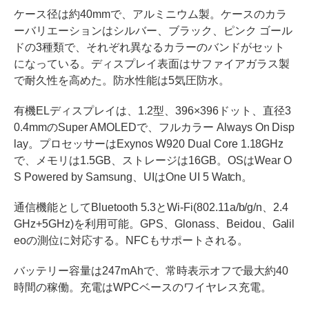
ケース径は約40mmで、アルミニウム製。ケースのカラ
ーバリエーションはシルバー、ブラック、ピンク ゴール
ドの3種類で、それぞれ異なるカラーのバンドがセット
になっている。ディスプレイ表面はサファイアガラス製
で耐久性を高めた。防水性能は5気圧防水。
有機ELディスプレイは、1.2型、396×396ドット、直径3
0.4mmのSuper AMOLEDで、フルカラー Always On Disp
lay。プロセッサーはExynos W920 Dual Core 1.18GHz
で、メモリは1.5GB、ストレージは16GB。OSはWear O
S Powered by Samsung、UIはOne UI 5 Watch。
通信機能としてBluetooth 5.3とWi-Fi(802.11a/b/g/n、2.4
GHz+5GHz)を利用可能。GPS、Glonass、Beidou、Galil
eoの測位に対応する。NFCもサポートされる。
バッテリー容量は247mAhで、常時表示オフで最大約40
時間の稼働。充電はWPCベースのワイヤレス充電。