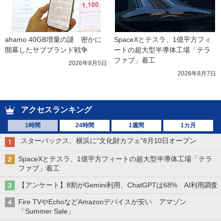
ahamo 40GB増量の謎　密かに
SpaceXとテスラ、1億平方フィ
開幕したサブブランド戦争
ートの超大型半導体工場「テラ
ファブ」着工
2026年8月5日
2026年8月7日
アクセスランキング
1時間
24時間
1週間
1カ月
スターバックス、横浜に“文化財カフェ”8月10日オープン
SpaceXとテスラ、1億平方フィートの超大型半導体工場「テラ
ファブ」着工
【アンケート】8割がGemini利用、ChatGPTは68% AI利用調査
Fire TVやEchoなどAmazonデバイスが安い アマゾン
「Summer Sale」