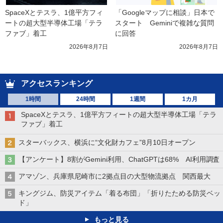
SpaceXとテスラ、1億平方フィ
「Googleマップに相談」日本で
ートの超大型半導体工場「テラ
スタート　Geminiで複雑な質問
ファブ」着工
に回答
2026年8月7日
2026年8月7日
アクセスランキング
1時間
24時間
1週間
1カ月
SpaceXとテスラ、1億平方フィートの超大型半導体工場「テラ
ファブ」着工
スターバックス、横浜に“文化財カフェ”8月10日オープン
【アンケート】8割がGemini利用、ChatGPTは68% AI利用調査
アマゾン、兵庫県尼崎市に2拠点目の大型物流拠点 関西最大
キングジム、防災アイテム「着る布団」「折りたためる防災ベッ
ド」
もっと見る