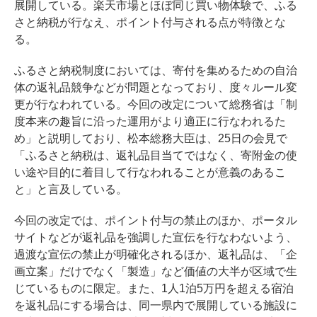
展開している。楽天市場とほぼ同じ買い物体験で、ふる
さと納税が行なえ、ポイント付与される点が特徴とな
る。
ふるさと納税制度においては、寄付を集めるための自治
体の返礼品競争などが問題となっており、度々ルール変
更が行なわれている。今回の改定について総務省は「制
度本来の趣旨に沿った運用がより適正に行なわれるた
め」と説明しており、松本総務大臣は、25日の会見で
「ふるさと納税は、返礼品目当てではなく、寄附金の使
い途や目的に着目して行なわれることが意義のあるこ
と」と言及している。
今回の改定では、ポイント付与の禁止のほか、ポータル
サイトなどが返礼品を強調した宣伝を行なわないよう、
過渡な宣伝の禁止が明確化されるほか、返礼品は、「企
画立案」だけでなく「製造」など価値の大半が区域で生
じているものに限定。また、1人1泊5万円を超える宿泊
を返礼品にする場合は、同一県内で展開している施設に