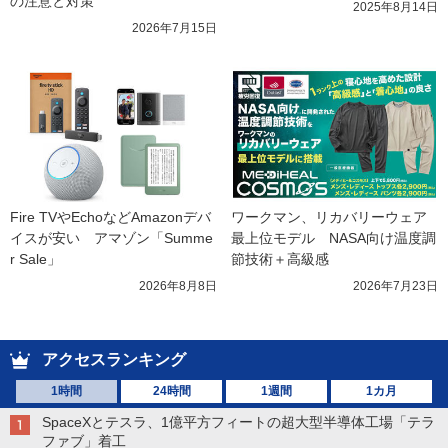
の注意と対策
2025年8月14日
2026年7月15日
Fire TVやEchoなどAmazonデバ
ワークマン、リカバリーウェア
イスが安い　アマゾン「Summe
最上位モデル　NASA向け温度調
r Sale」
節技術＋高級感
2026年8月8日
2026年7月23日
アクセスランキング
1時間
24時間
1週間
1カ月
SpaceXとテスラ、1億平方フィートの超大型半導体工場「テラ
ファブ」着工