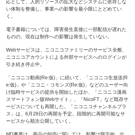
応として、人的リソースの拡大などシステムに依存しな
い体制を整備し、事業への影響を最小限にとどめてい
く。
電子書籍については、障害発生直後に一部配信が遅れた
ものの、現在は制作への影響は発生していない。
Webサービスは、ニコニコファミリーのサービス全般、
ニコニコアカウントによる外部サービスへのログインが
引き続き停止中。
「ニコニコ動画(Re:仮)」に続いて、「ニコニコ生放送(R
e:仮)」や「ニコニ・コモンズ(Re:仮)」などのユーザー向
け臨時サービスの提供を開始したほか、「ニコニコ漫画
スマートフォン版Webサイト」、「NicoFT」など既存サ
ービスについても再開した。「ニコニコチャンネルプラ
ス」は、6月28日の再開を予定。段階的に再開可能なサ
ービスから順次公開していく。
MD事業は、商品の卸売に関しては、影響は限定的。出