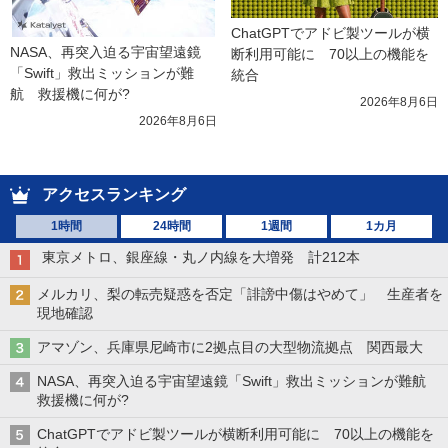
ChatGPTでアドビ製ツールが横
NASA、再突入迫る宇宙望遠鏡
断利用可能に　70以上の機能を
「Swift」救出ミッションが難
統合
航　救援機に何が?
2026年8月6日
2026年8月6日
アクセスランキング
1時間
24時間
1週間
1カ月
東京メトロ、銀座線・丸ノ内線を大増発 計212本
メルカリ、梨の転売疑惑を否定「誹謗中傷はやめて」 生産者を
現地確認
アマゾン、兵庫県尼崎市に2拠点目の大型物流拠点 関西最大
NASA、再突入迫る宇宙望遠鏡「Swift」救出ミッションが難航
救援機に何が?
ChatGPTでアドビ製ツールが横断利用可能に 70以上の機能を