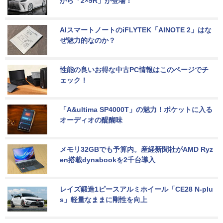
から「2×9R」が登場！
AIスマートノートのiFLYTEK「AINOTE 2」はな
ぜ魅力的なのか？
性能の良いお得な中古PC情報はこのページでチ
ェック！
「A&ultima SP4000T」の魅力！ポケットに入る
オーディオの醍醐味
メモリ32GBでも予算内。産経新聞社がAMD Ryz
en搭載dynabookを2千台導入
レイズ鍛造1ピースアルミホイール「CE28 N-plu
s」軽量なままに剛性を向上