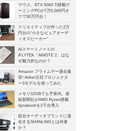
マウス、RTX 5060 Ti搭載ゲ
ーミングPCが7万5,000円オ
フで30万円台！
クリエイティブが作った2万
円台の“小さなピュアオーデ
ィオスピーカー”
AIスマートノートの
iFLYTEK「AINOTE 2」はな
ぜ魅力的なのか？
Amazon プライムデー過去最
安! Anker注目プロジェクタ
ー3モデルを使ってみた
メモリ32GBでも予算内。産
経新聞社がAMD Ryzen搭載
dynabookを2千台導入
総合オーディオブランドに進
化するSHANLINGとは何者
か？