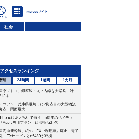
社会
アクセスランキング
時間
24時間
1週間
1カ月
東京メトロ、銀座線・丸ノ内線を大増発 計
212本
アマゾン、兵庫県尼崎市に2拠点目の大型物流
拠点 関西最大
iPhoneはあと払いで買う 5周年のペイディ
「Apple専用プラン」は4割がZ世代
東海道新幹線、紙の「EXご利用票」廃止・電子
化 EXサービスとe5489が連携