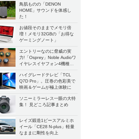
鳥肌ものの「DENON
HOME」サウンドを体感し
た！
お値段そのままでメモリ倍
増！メモリ32GBの「お得な
ゲーミングノート」
エントリーなのに脅威の実
力!「Osprey」Noble Audioワ
イヤレスイヤフォン4機種を
一気に聴く
ハイグレードテレビ「TCL
Q7D Pro」。圧巻の色彩美で
映画＆ゲームが極上体験に
ソニーミラーレス一眼の大特
集！ 見どころ記事まとめ
レイズ鍛造1ピースアルミホ
イール「CE28 N-plus」軽量
なままに剛性を向上