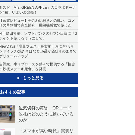
ミスド「Mrs. GREEN APPLE」のコラボドーナ
ツ4種、いよいよ発売！
【家電レビュー】手ごわい雑草との戦い、コメ
リの草刈機で完全勝利 掃除機感覚で使えた
NTT島田社長、ソフトバンクのセブン出資に「d
ポイント使えるようにして」
NewDays「増量フェス」を実施！おにぎり/サ
ンドイッチ/焼きそばなど16品が値段そのままで
ボリュームアップ
吉野家、牛リブロースを熱々で提供する「極旨
牛鉄板ステーキ定食」を発売
もっと見る
おすすめ記事
磁気切符の黄昏 QRコード
改札はどのように動いている
のか
「スマホが高い時代」実質リ