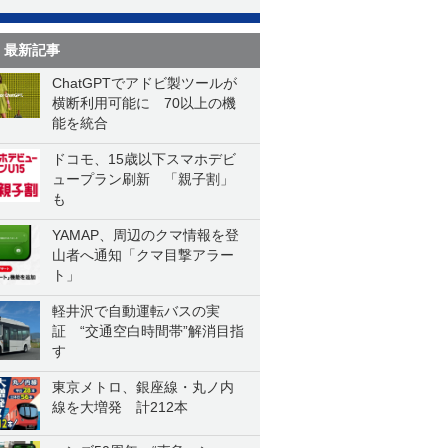
最新記事
ChatGPTでアドビ製ツールが
横断利用可能に 70以上の機
能を統合
ドコモ、15歳以下スマホデビ
ュープラン刷新 「親子割」
も
YAMAP、周辺のクマ情報を登
山者へ通知「クマ目撃アラー
ト」
軽井沢で自動運転バスの実
証 “交通空白時間帯”解消目指
す
東京メトロ、銀座線・丸ノ内
線を大増発 計212本