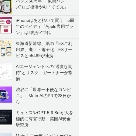
ハンズ50周年 “東急ハン
ズ”ロゴ復活やAI「てて丸」
iPhoneはあと払いで買う 5周
年のペイディ「Apple専用プラ
ン」は4割がZ世代
東海道新幹線、紙の「EXご利
用票」廃止・電子化 EXサー
ビスとe5489が連携
AIエージェントへの“過度な期
待”とリスク ガートナーが指
摘
渋谷に「世界一不便なコンビ
ニ」 Meta AIのPRで28日か
ら
ミュトスやGPT-5.6 Solが人を
標的に有害行動 英国AI安全
研究所
Metaもコーディングエージェ