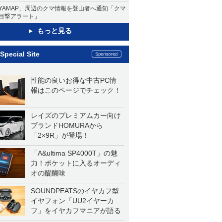
YAMAP、周辺のクマ情報を登山者へ通知「クマ
目撃アラート」
もっと見る
Special Site
性能の良いお得な中古PC情
報はこのページでチェック！
レイズのプレミアムカー向け
ブランドHOMURAから
「2×9R」が登場！
「A&ultima SP4000T」の魅
力！ポケットに入るオーディ
オの醍醐味
SOUNDPEATSのイヤカフ型
イヤフォン「UU2イヤーカ
フ」をイヤカフマニアが語る