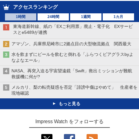
アクセスランキング
1時間
24時間
1週間
1カ月
東海道新幹線、紙の「EXご利用票」廃止・電子化 EXサービ
スとe5489が連携
アマゾン、兵庫県尼崎市に2拠点目の大型物流拠点 関西最大
水を飲まずにビールを飲むと倒れる「ふらつくビアグラスbyよ
なよなエール」
NASA、再突入迫る宇宙望遠鏡「Swift」救出ミッションが難航
救援機に何が?
メルカリ、梨の転売疑惑を否定「誹謗中傷はやめて」 生産者を
現地確認
もっと見る
Impress Watch をフォローする