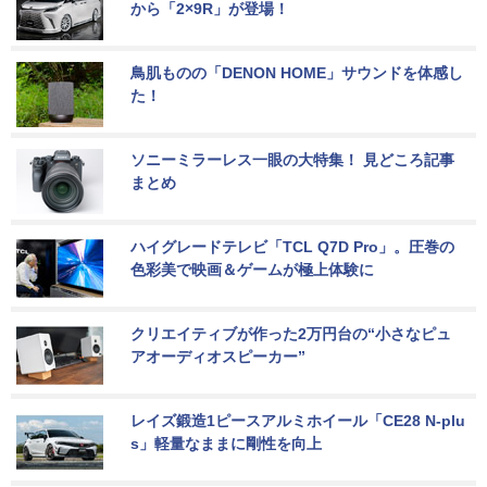
から「2×9R」が登場！
鳥肌ものの「DENON HOME」サウンドを体感し
た！
ソニーミラーレス一眼の大特集！ 見どころ記事
まとめ
ハイグレードテレビ「TCL Q7D Pro」。圧巻の
色彩美で映画＆ゲームが極上体験に
クリエイティブが作った2万円台の“小さなピュ
アオーディオスピーカー”
レイズ鍛造1ピースアルミホイール「CE28 N-plu
s」軽量なままに剛性を向上