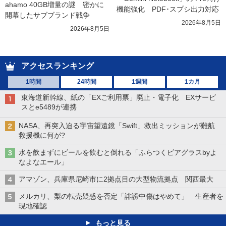
ahamo 40GB増量の謎　密かに
機能強化　PDF･スプシ出力対応
開幕したサブブランド戦争
2026年8月5日
2026年8月5日
アクセスランキング
1時間
24時間
1週間
1カ月
東海道新幹線、紙の「EXご利用票」廃止・電子化 EXサービ
スとe5489が連携
NASA、再突入迫る宇宙望遠鏡「Swift」救出ミッションが難航
救援機に何が?
水を飲まずにビールを飲むと倒れる「ふらつくビアグラスbyよ
なよなエール」
アマゾン、兵庫県尼崎市に2拠点目の大型物流拠点 関西最大
メルカリ、梨の転売疑惑を否定「誹謗中傷はやめて」 生産者を
現地確認
もっと見る