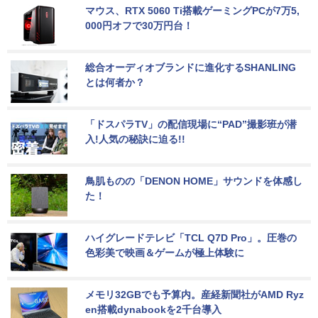
マウス、RTX 5060 Ti搭載ゲーミングPCが7万5,
000円オフで30万円台！
総合オーディオブランドに進化するSHANLING
とは何者か？
「ドスパラTV」の配信現場に“PAD”撮影班が潜
入!人気の秘訣に迫る!!
鳥肌ものの「DENON HOME」サウンドを体感し
た！
ハイグレードテレビ「TCL Q7D Pro」。圧巻の
色彩美で映画＆ゲームが極上体験に
メモリ32GBでも予算内。産経新聞社がAMD Ryz
en搭載dynabookを2千台導入