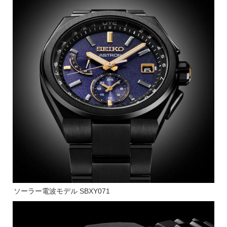
ソーラー電波モデル SBXY071