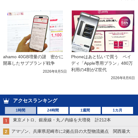
ahamo 40GB増量の謎　密かに
Phoneはあと払いで買う　ペイ
開幕したサブブランド戦争
ディ「Apple専用プラン」480万
利用の4割がZ世代
2026年8月5日
2026年8月6日
アクセスランキング
1時間
24時間
1週間
1カ月
東京メトロ、銀座線・丸ノ内線を大増発 計212本
アマゾン、兵庫県尼崎市に2拠点目の大型物流拠点 関西最大