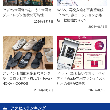
PayPay米国進出を占う? 米国セ
NASA、再突入迫る宇宙望遠鏡
ブンイレブン連携の可能性
「Swift」救出ミッションが難
航　救援機に何が?
2026年8月7日
2026年8月6日
デザインも機能も多彩なサンダ
iPhoneはあと払いで買う　ペイ
ル　コロンビア・KEEN・Teva・
ディ「Apple専用プラン」480万
HOKA・OOFOS
利用の4割がZ世代
2026年8月7日
2026年8月6日
アクセスランキング