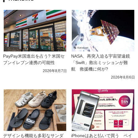
PayPay米国進出を占う? 米国セ
NASA、再突入迫る宇宙望遠鏡
ブンイレブン連携の可能性
「Swift」救出ミッションが難
航　救援機に何が?
2026年8月7日
2026年8月6日
デザインも機能も多彩なサンダ
iPhoneはあと払いで買う　ペイ