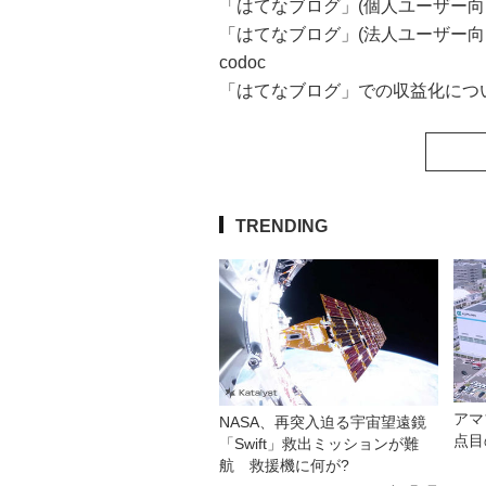
「はてなブログ」(個人ユーザー向
「はてなブログ」(法人ユーザー向
codoc
「はてなブログ」での収益化につい
TRENDING
アマ
NASA、再突入迫る宇宙望遠鏡
点目
「Swift」救出ミッションが難
航 救援機に何が?