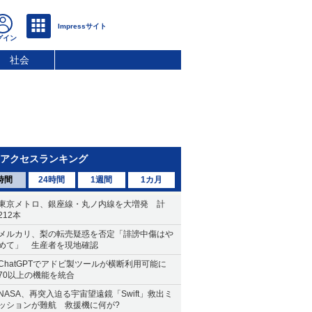
社会
アクセスランキング
時間
24時間
1週間
1カ月
東京メトロ、銀座線・丸ノ内線を大増発 計
212本
メルカリ、梨の転売疑惑を否定「誹謗中傷はや
めて」 生産者を現地確認
ChatGPTでアドビ製ツールが横断利用可能に
70以上の機能を統合
NASA、再突入迫る宇宙望遠鏡「Swift」救出ミ
ッションが難航 救援機に何が?