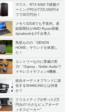
マウス、RTX 5060 Ti搭載ゲ
ーミングPCが7万5,000円オ
フで30万円台！
メモリ32GBでも予算内。産
経新聞社がAMD Ryzen搭載
dynabookを2千台導入
鳥肌ものの「DENON
HOME」サウンドを体感し
た！
エントリーなのに脅威の実
力!「Osprey」Noble Audioワ
イヤレスイヤフォン4機種を
一気に聴く
総合オーディオブランドに進
化するSHANLINGとは何者
か？
クリエイティブが作った2万
円台の“小さなピュアオーデ
ィオスピーカー”