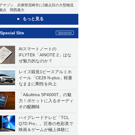
アマゾン、兵庫県尼崎市に2拠点目の大型物流
拠点 関西最大
もっと見る
Special Site
AIスマートノートの
iFLYTEK「AINOTE 2」はな
ぜ魅力的なのか？
レイズ鍛造1ピースアルミホ
イール「CE28 N-plus」軽量
なままに剛性を向上
「A&ultima SP4000T」の魅
力！ポケットに入るオーディ
オの醍醐味
ハイグレードテレビ「TCL
Q7D Pro」。圧巻の色彩美で
映画＆ゲームが極上体験に