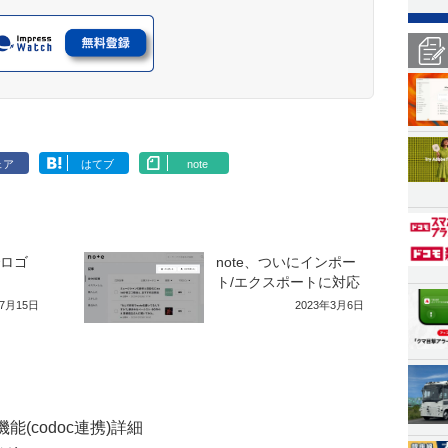
ェア
はてブ
note
でロゴ
note、ついにインポー
ト/エクスポートに対応
年7月15日
2023年3月6日
(codoc連携)詳細