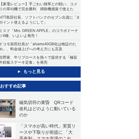
【家電レビュー】手ごわい雑草との戦い、コメ
リの草刈機で完全勝利 掃除機感覚で使えた
NTT島田社長、ソフトバンクのセブン出資に「d
ポイント使えるようにして」
ミスド「Mrs. GREEN APPLE」のコラボドーナ
ツ4種、いよいよ発売！
ドコモ前田社長が「ahamo40GB化は検証のた
め」、料金値上げへの考え方にも言及
吉野家、牛リブロースを熱々で提供する「極旨
牛鉄板ステーキ定食」を発売
もっと見る
おすすめ記事
磁気切符の黄昏 QRコード
改札はどのように動いている
のか
「スマホが高い時代」実質リ
ースや下取りが前提に 「大
手有利」スマホ市場のこれか