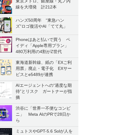
東京メトロ、銀座線・丸ノ内
線を大増発 計212本
ハンズ50周年 “東急ハン
ズ”ロゴ復活やAI「てて丸」
Phoneはあと払いで買う ペ
イディ「Apple専用プラン」
480万利用の4割がZ世代
東海道新幹線、紙の「EXご利
用票」廃止・電子化 EXサー
ビスとe5489が連携
AIエージェントへの“過度な期
待”とリスク ガートナーが指
摘
渋谷に「世界一不便なコンビ
ニ」 Meta AIのPRで28日か
ら
ミュトスやGPT-5.6 Solが人を