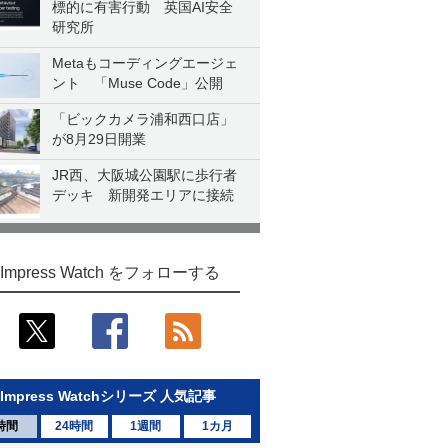
標的に有害行動 英国AI安全
研究所
Metaもコーディングエージェ
ント 「Muse Code」公開
「ビックカメラ浦和西口店」
が8月29日開業
JR西、大阪城公園駅に歩行者
デッキ 新開発エリアに接続
Impress Watch をフォローする
Impress Watchシリーズ 人気記事
時間
24時間
1週間
1カ月