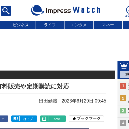
ビジネス
ライフ
エンタメ
マネー
1
有料販売や定期購読に対応
臼田勤哉
2023年6月29日 09:45
ブックマーク
ェア
はてブ
note