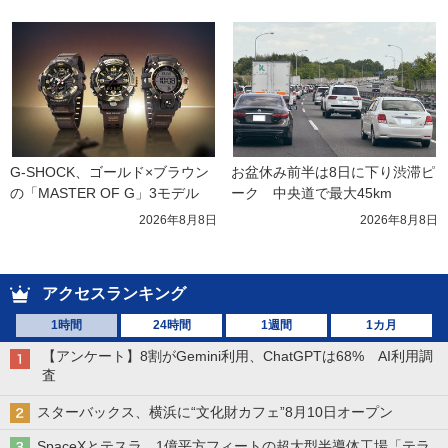
G-SHOCK、ゴールド×ブラウン
お盆休み前半は8日に下り渋滞ピ
の「MASTER OF G」3モデル
ーク　中央道で最大45km
2026年8月8日
2026年8月8日
アクセスランキング
1時間
24時間
1週間
1カ月
【アンケート】8割がGemini利用、ChatGPTは68% AI利用調
査
スターバックス、横浜に“文化財カフェ”8月10日オープン
SpaceXとテスラ、1億平方フィートの超大型半導体工場「テラ