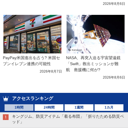
2026年8月6日
PayPay米国進出を占う? 米国セ
NASA、再突入迫る宇宙望遠鏡
ブンイレブン連携の可能性
「Swift」救出ミッションが難
航　救援機に何が?
2026年8月7日
2026年8月6日
アクセスランキング
1時間
24時間
1週間
1カ月
キングジム、防災アイテム「着る布団」「折りたためる防災ベ
ッド」