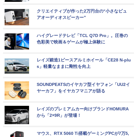
クリエイティブが作った2万円台の“小さなピュ
アオーディオスピーカー”
ハイグレードテレビ「TCL Q7D Pro」。圧巻の
色彩美で映画＆ゲームが極上体験に
レイズ鍛造1ピースアルミホイール「CE28 N-plu
s」軽量なままに剛性を向上
SOUNDPEATSのイヤカフ型イヤフォン「UU2イ
ヤーカフ」をイヤカフマニアが語る
レイズのプレミアムカー向けブランドHOMURA
から「2×9R」が登場！
マウス、RTX 5060 Ti搭載ゲーミングPCが7万5,