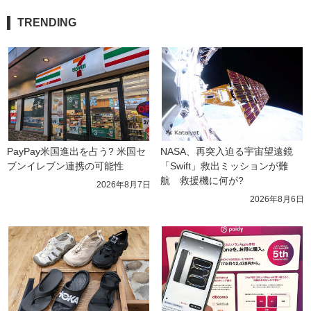
TRENDING
PayPay米国進出を占う? 米国セ
NASA、再突入迫る宇宙望遠鏡
ブンイレブン連携の可能性
「Swift」救出ミッションが難
航　救援機に何が?
2026年8月7日
2026年8月6日