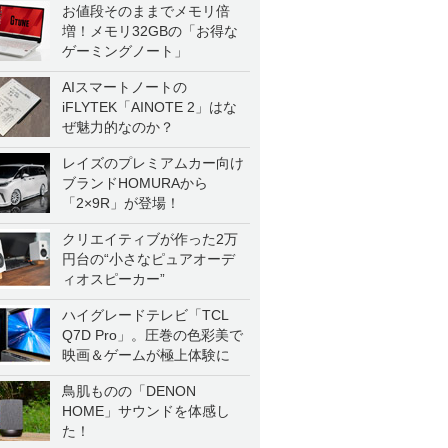
お値段そのままでメモリ倍
増！メモリ32GBの「お得な
ゲーミングノート」
AIスマートノートの
iFLYTEK「AINOTE 2」はな
ぜ魅力的なのか？
レイズのプレミアムカー向け
ブランドHOMURAから
「2×9R」が登場！
クリエイティブが作った2万
円台の“小さなピュアオーデ
ィオスピーカー”
ハイグレードテレビ「TCL
Q7D Pro」。圧巻の色彩美で
映画＆ゲームが極上体験に
鳥肌ものの「DENON
HOME」サウンドを体感し
た！