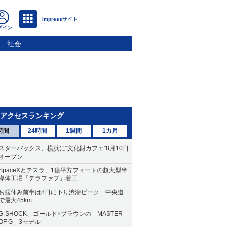
社会
アクセスランキング
時間
24時間
1週間
1カ月
スターバックス、横浜に“文化財カフェ”8月10日
オープン
SpaceXとテスラ、1億平方フィートの超大型半
導体工場「テラファブ」着工
お盆休み前半は8日に下り渋滞ピーク 中央道
で最大45km
G-SHOCK、ゴールド×ブラウンの「MASTER
OF G」3モデル