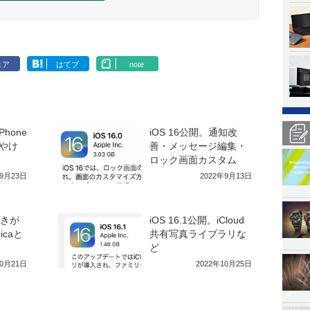
ェア
はてブ
note
Phone
iOS 16公開。通知改
ぼやけ
善・メッセージ編集・
ロック画面カスタム
年9月23日
2022年9月13日
躓きが
iOS 16.1公開。iCloud
caと
共有写真ライブラリな
う
ど
10月21日
2022年10月25日