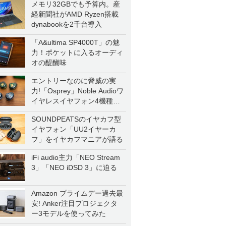
メモリ32GBでも予算内。産
経新聞社がAMD Ryzen搭載
dynabookを2千台導入
「A&ultima SP4000T」の魅
力！ポケットに入るオーディ
オの醍醐味
エントリーなのに脅威の実
力!「Osprey」Noble Audioワ
イヤレスイヤフォン4機種を
一気に聴く
SOUNDPEATSのイヤカフ型
イヤフォン「UU2イヤーカ
フ」をイヤカフマニアが語る
iFi audio主力「NEO Stream
3」「NEO iDSD 3」に迫る
Amazon プライムデー過去最
安! Anker注目プロジェクタ
ー3モデルを使ってみた