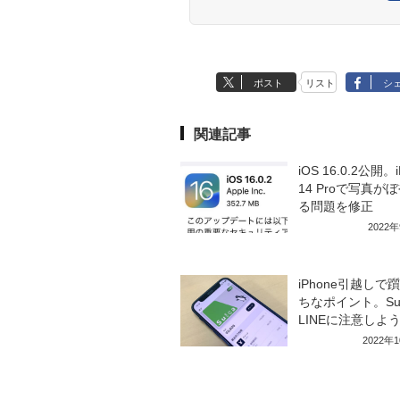
ポスト
リスト
シ
関連記事
iOS 16.0.2公開。i
14 Proで写真が
る問題を修正
2022
iPhone引越しで
ちなポイント。Sui
LINEに注意しよ
2022年