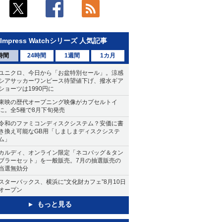
Impress Watchシリーズ 人気記事
時間
24時間
1週間
1カ月
ユニクロ、今日から「お盆特別セール」。涼感
シアサッカーワンピース待望値下げ、撥水ギア
ショーツは1990円に
東映の歴代オープニング映像がカプセルトイ
に。全5種で8月下旬発売
令和のファミコンディスクシステム？安価に書
き換え可能なGB用「しましまディスクシステ
ム」
カルディ、オンライン限定「ネコバッグ＆タン
ブラーセット」を一般販売。7月の抽選販売の
当選無効分
スターバックス、横浜に“文化財カフェ”8月10日
オープン
もっと見る