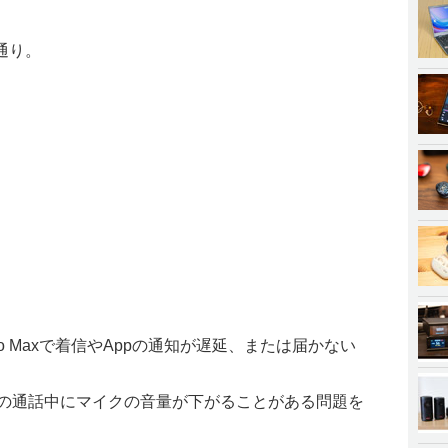
通り。
e 14 Pro Maxで着信やAppの通知が遅延、または届かない
Playでの通話中にマイクの音量が下がることがある問題を