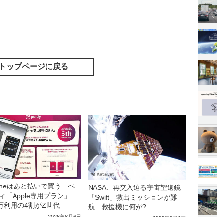
トップページに戻る
honeはあと払いで買う ペ
NASA、再突入迫る宇宙望遠鏡
ィ「Apple専用プラン」
「Swift」救出ミッションが難
0万利用の4割がZ世代
航 救援機に何が?
2026年8月6日